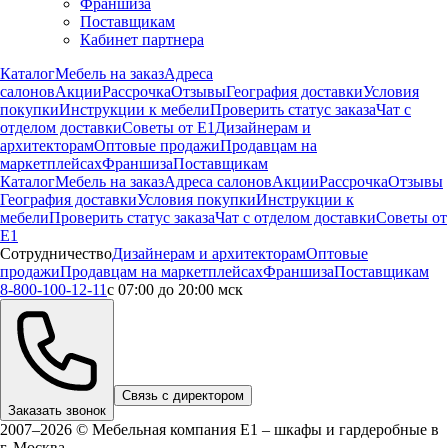
Франшиза
Поставщикам
Кабинет партнера
Каталог
Мебель на заказ
Адреса
салонов
Акции
Рассрочка
Отзывы
География доставки
Условия
покупки
Инструкции к мебели
Проверить статус заказа
Чат с
отделом доставки
Советы от Е1
Дизайнерам и
архитекторам
Оптовые продажи
Продавцам на
маркетплейсах
Франшиза
Поставщикам
Каталог
Мебель на заказ
Адреса салонов
Акции
Рассрочка
Отзывы
География доставки
Условия покупки
Инструкции к
мебели
Проверить статус заказа
Чат с отделом доставки
Советы от
Е1
Сотрудничество
Дизайнерам и архитекторам
Оптовые
продажи
Продавцам на маркетплейсах
Франшиза
Поставщикам
8-800-100-12-11
с 07:00 до 20:00 мск
Связь с директором
Заказать звонок
2007–2026 © Мебельная компания Е1 – шкафы и гардеробные в
г.
Москва