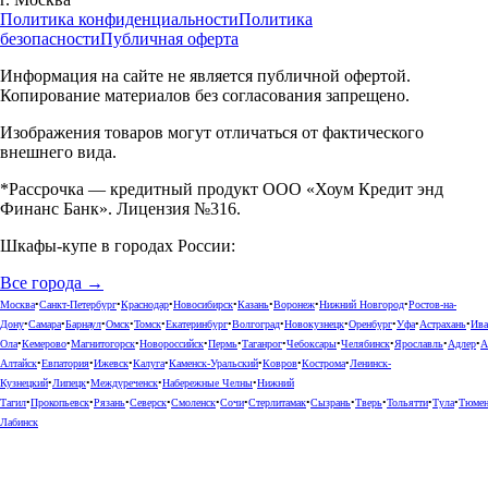
Политика конфиденциальности
Политика
безопасности
Публичная оферта
Информация на сайте не является публичной офертой.
Копирование материалов без согласования запрещено.
Изображения товаров могут отличаться от фактического
внешнего вида.
*Рассрочка — кредитный продукт ООО «Хоум Кредит энд
Финанс Банк». Лицензия №316.
Шкафы-купе в городах России:
Все города →
Москва
•
Санкт-Петербург
•
Краснодар
•
Новосибирск
•
Казань
•
Воронеж
•
Нижний Новгород
•
Ростов-на-
Дону
•
Самара
•
Барнаул
•
Омск
•
Томск
•
Екатеринбург
•
Волгоград
•
Новокузнецк
•
Оренбург
•
Уфа
•
Астрахань
•
Ива
Ола
•
Кемерово
•
Магнитогорск
•
Новороссийск
•
Пермь
•
Таганрог
•
Чебоксары
•
Челябинск
•
Ярославль
•
Адлер
•
А
Алтайск
•
Евпатория
•
Ижевск
•
Калуга
•
Каменск-Уральский
•
Ковров
•
Кострома
•
Ленинск-
Кузнецкий
•
Липецк
•
Междуреченск
•
Набережные Челны
•
Нижний
Тагил
•
Прокопьевск
•
Рязань
•
Северск
•
Смоленск
•
Сочи
•
Стерлитамак
•
Сызрань
•
Тверь
•
Тольятти
•
Тула
•
Тюме
Лабинск