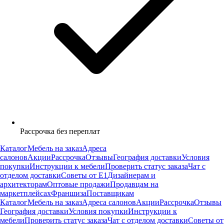
Рассрочка без переплат
Каталог
Мебель на заказ
Адреса
салонов
Акции
Рассрочка
Отзывы
География доставки
Условия
покупки
Инструкции к мебели
Проверить статус заказа
Чат с
отделом доставки
Советы от Е1
Дизайнерам и
архитекторам
Оптовые продажи
Продавцам на
маркетплейсах
Франшиза
Поставщикам
Каталог
Мебель на заказ
Адреса салонов
Акции
Рассрочка
Отзывы
География доставки
Условия покупки
Инструкции к
мебели
Проверить статус заказа
Чат с отделом доставки
Советы от