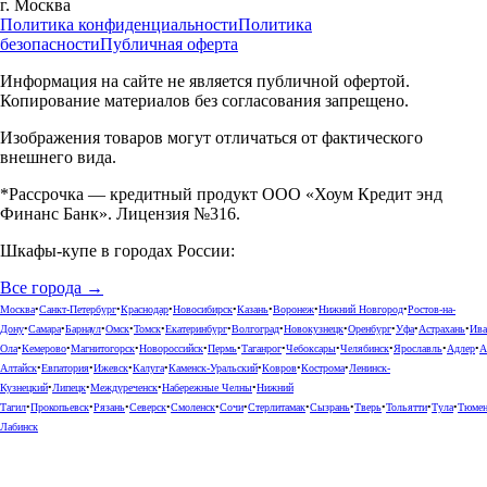
г.
Москва
Политика конфиденциальности
Политика
безопасности
Публичная оферта
Информация на сайте не является публичной офертой.
Копирование материалов без согласования запрещено.
Изображения товаров могут отличаться от фактического
внешнего вида.
*Рассрочка — кредитный продукт ООО «Хоум Кредит энд
Финанс Банк». Лицензия №316.
Шкафы-купе в городах России:
Все города →
Москва
•
Санкт-Петербург
•
Краснодар
•
Новосибирск
•
Казань
•
Воронеж
•
Нижний Новгород
•
Ростов-на-
Дону
•
Самара
•
Барнаул
•
Омск
•
Томск
•
Екатеринбург
•
Волгоград
•
Новокузнецк
•
Оренбург
•
Уфа
•
Астрахань
•
Ива
Ола
•
Кемерово
•
Магнитогорск
•
Новороссийск
•
Пермь
•
Таганрог
•
Чебоксары
•
Челябинск
•
Ярославль
•
Адлер
•
А
Алтайск
•
Евпатория
•
Ижевск
•
Калуга
•
Каменск-Уральский
•
Ковров
•
Кострома
•
Ленинск-
Кузнецкий
•
Липецк
•
Междуреченск
•
Набережные Челны
•
Нижний
Тагил
•
Прокопьевск
•
Рязань
•
Северск
•
Смоленск
•
Сочи
•
Стерлитамак
•
Сызрань
•
Тверь
•
Тольятти
•
Тула
•
Тюме
Лабинск