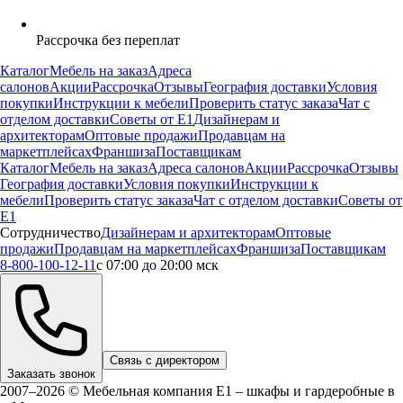
Рассрочка без переплат
Каталог
Мебель на заказ
Адреса
салонов
Акции
Рассрочка
Отзывы
География доставки
Условия
покупки
Инструкции к мебели
Проверить статус заказа
Чат с
отделом доставки
Советы от Е1
Дизайнерам и
архитекторам
Оптовые продажи
Продавцам на
маркетплейсах
Франшиза
Поставщикам
Каталог
Мебель на заказ
Адреса салонов
Акции
Рассрочка
Отзывы
География доставки
Условия покупки
Инструкции к
мебели
Проверить статус заказа
Чат с отделом доставки
Советы от
Е1
Сотрудничество
Дизайнерам и архитекторам
Оптовые
продажи
Продавцам на маркетплейсах
Франшиза
Поставщикам
8-800-100-12-11
с 07:00 до 20:00 мск
Связь с директором
Заказать звонок
2007–2026 © Мебельная компания Е1 – шкафы и гардеробные в