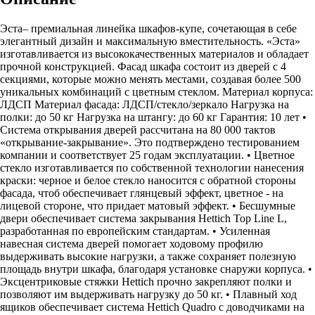
Эста– премиальная линейка шкафов-купе, сочетающая в себе
элегантный дизайн и максимальную вместительность. «Эста»
изготавливается из высококачественных материалов и обладает
прочной конструкцией. Фасад шкафа состоит из дверей с 4
секциями, которые можно менять местами, создавая более 500
уникальных комбинаций с цветным стеклом. Материал корпуса:
ЛДСП Материал фасада: ЛДСП/стекло/зеркало Нагрузка на
полки: до 50 кг Нагрузка на штангу: до 60 кг Гарантия: 10 лет •
Система открывания дверей рассчитана на 80 000 тактов
«открывание-закрывание». Это подтверждено тестированием
компании и соответствует 25 годам эксплуатации. • Цветное
стекло изготавливается по собственной технологии нанесения
краски: черное и белое стекло наносится с обратной стороны
фасада, чтоб обеспечивает глянцевый эффект, цветное - на
лицевой стороне, что придает матовый эффект. • Бесшумные
двери обеспечивает система закрывания Hettich Top Line L,
разработанная по европейским стандартам. • Усиленная
навесная система дверей помогает ходовому профилю
выдерживать высокие нагрузки, а также сохраняет полезную
площадь внутри шкафа, благодаря установке снаружи корпуса. •
Эксцентриковые стяжки Hettich прочно закрепляют полки и
позволяют им выдерживать нагрузку до 50 кг. • Плавный ход
ящиков обеспечивает система Hettich Quadro с доводчиками на