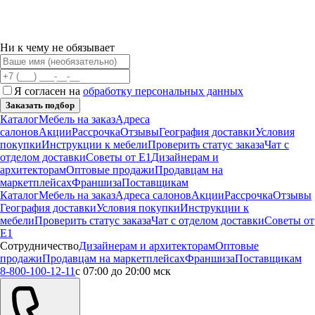
Ни к чему не обязывает
Я согласен на
обработку персональных данных
Заказать подбор
Каталог
Мебель на заказ
Адреса
салонов
Акции
Рассрочка
Отзывы
География доставки
Условия
покупки
Инструкции к мебели
Проверить статус заказа
Чат с
отделом доставки
Советы от Е1
Дизайнерам и
архитекторам
Оптовые продажи
Продавцам на
маркетплейсах
Франшиза
Поставщикам
Каталог
Мебель на заказ
Адреса салонов
Акции
Рассрочка
Отзывы
География доставки
Условия покупки
Инструкции к
мебели
Проверить статус заказа
Чат с отделом доставки
Советы от
Е1
Сотрудничество
Дизайнерам и архитекторам
Оптовые
продажи
Продавцам на маркетплейсах
Франшиза
Поставщикам
8-800-100-12-11
с 07:00 до 20:00 мск