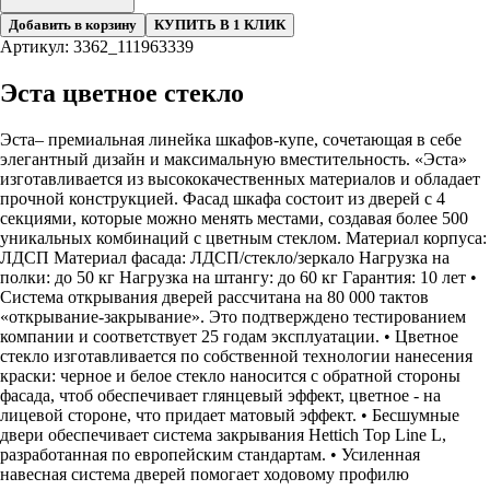
Добавить в корзину
КУПИТЬ В 1 КЛИК
Артикул: 3362_111963339
Эста цветное стекло
Эста– премиальная линейка шкафов-купе, сочетающая в себе
элегантный дизайн и максимальную вместительность. «Эста»
изготавливается из высококачественных материалов и обладает
прочной конструкцией. Фасад шкафа состоит из дверей с 4
секциями, которые можно менять местами, создавая более 500
уникальных комбинаций с цветным стеклом. Материал корпуса:
ЛДСП Материал фасада: ЛДСП/стекло/зеркало Нагрузка на
полки: до 50 кг Нагрузка на штангу: до 60 кг Гарантия: 10 лет •
Система открывания дверей рассчитана на 80 000 тактов
«открывание-закрывание». Это подтверждено тестированием
компании и соответствует 25 годам эксплуатации. • Цветное
стекло изготавливается по собственной технологии нанесения
краски: черное и белое стекло наносится с обратной стороны
фасада, чтоб обеспечивает глянцевый эффект, цветное - на
лицевой стороне, что придает матовый эффект. • Бесшумные
двери обеспечивает система закрывания Hettich Top Line L,
разработанная по европейским стандартам. • Усиленная
навесная система дверей помогает ходовому профилю