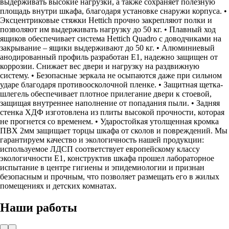
выдерживать высокие нагрузки, а также сохраняет полезную
площадь внутри шкафа, благодаря установке снаружи корпуса. •
Эксцентриковые стяжки Hettich прочно закрепляют полки и
позволяют им выдерживать нагрузку до 50 кг. • Плавный ход
ящиков обеспечивает система Hettich Quadro с доводчиками на
закрывание – ящики выдерживают до 50 кг. • Алюминиевый
анодированный профиль разработан Е1, надежно защищен от
коррозии. Снижает вес двери и нагрузку на раздвижную
систему. • Безопасные зеркала не осыпаются даже при сильном
ударе благодаря противоосколочной пленке. • Защитная щетка-
шлегель обеспечивает плотное прилегание двери к стоевой,
защищая внутреннее наполнение от попадания пыли. • Задняя
стенка ХДФ изготовлена из плиты высокой прочности, которая
не прогнется со временем. • Ударостойкая утолщенная кромка
ПВХ 2мм защищает торцы шкафа от сколов и повреждений. Мы
гарантируем качество и экологичность нашей продукции:
используемое ЛДСП соответствует европейскому классу
экологичности Е1, конструктив шкафа прошел лабораторное
испытание в центре гигиены и эпидемиологии и признан
безопасным и прочным, что позволяет размещать его в жилых
помещениях и детских комнатах.
Наши работы