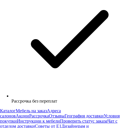
Рассрочка без переплат
Каталог
Мебель на заказ
Адреса
салонов
Акции
Рассрочка
Отзывы
География доставки
Условия
покупки
Инструкции к мебели
Проверить статус заказа
Чат с
отделом доставки
Советы от Е1
Дизайнерам и