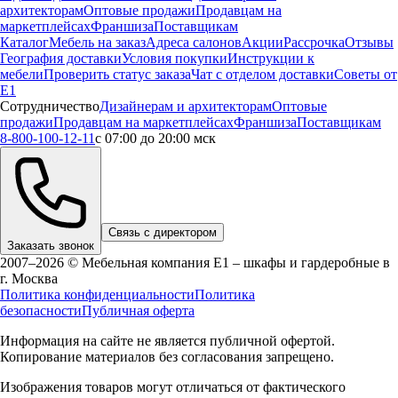
архитекторам
Оптовые продажи
Продавцам на
маркетплейсах
Франшиза
Поставщикам
Каталог
Мебель на заказ
Адреса салонов
Акции
Рассрочка
Отзывы
География доставки
Условия покупки
Инструкции к
мебели
Проверить статус заказа
Чат с отделом доставки
Советы от
Е1
Сотрудничество
Дизайнерам и архитекторам
Оптовые
продажи
Продавцам на маркетплейсах
Франшиза
Поставщикам
8-800-100-12-11
с 07:00 до 20:00 мск
Связь с директором
Заказать звонок
2007–2026 © Мебельная компания Е1 – шкафы и гардеробные в
г.
Москва
Политика конфиденциальности
Политика
безопасности
Публичная оферта
Информация на сайте не является публичной офертой.
Копирование материалов без согласования запрещено.
Изображения товаров могут отличаться от фактического