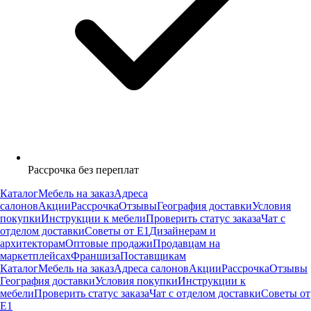
Рассрочка без переплат
Каталог
Мебель на заказ
Адреса
салонов
Акции
Рассрочка
Отзывы
География доставки
Условия
покупки
Инструкции к мебели
Проверить статус заказа
Чат с
отделом доставки
Советы от Е1
Дизайнерам и
архитекторам
Оптовые продажи
Продавцам на
маркетплейсах
Франшиза
Поставщикам
Каталог
Мебель на заказ
Адреса салонов
Акции
Рассрочка
Отзывы
География доставки
Условия покупки
Инструкции к
мебели
Проверить статус заказа
Чат с отделом доставки
Советы от
Е1