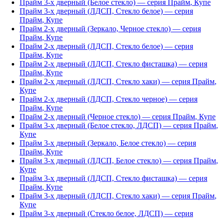
Прайм 3-х дверный (Белое стекло)
— серия
Прайм
,
Купе
Прайм 3-х дверный (ЛДСП, Стекло белое)
— серия
Прайм
,
Купе
Прайм 2-х дверный (Зеркало, Черное стекло)
— серия
Прайм
,
Купе
Прайм 2-х дверный (ЛДСП, Стекло белое)
— серия
Прайм
,
Купе
Прайм 2-х дверный (ЛДСП, Стекло фисташка)
— серия
Прайм
,
Купе
Прайм 2-х дверный (ЛДСП, Стекло хаки)
— серия
Прайм
,
Купе
Прайм 2-х дверный (ЛДСП, Стекло черное)
— серия
Прайм
,
Купе
Прайм 2-х дверный (Черное стекло)
— серия
Прайм
,
Купе
Прайм 3-х дверный (Белое стекло, ЛДСП)
— серия
Прайм
,
Купе
Прайм 3-х дверный (Зеркало, Белое стекло)
— серия
Прайм
,
Купе
Прайм 3-х дверный (ЛДСП, Белое стекло)
— серия
Прайм
,
Купе
Прайм 3-х дверный (ЛДСП, Стекло фисташка)
— серия
Прайм
,
Купе
Прайм 3-х дверный (ЛДСП, Стекло хаки)
— серия
Прайм
,
Купе
Прайм 3-х дверный (Стекло белое, ЛДСП)
— серия