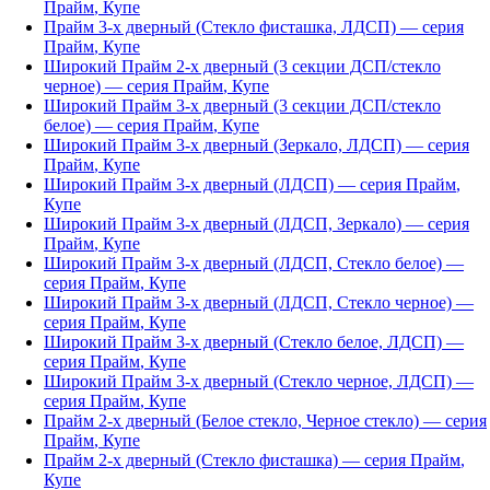
Прайм
,
Купе
Прайм 3-х дверный (Стекло фисташка, ЛДСП)
— серия
Прайм
,
Купе
Широкий Прайм 2-х дверный (3 секции ДСП/стекло
черное)
— серия
Прайм
,
Купе
Широкий Прайм 3-х дверный (3 секции ДСП/стекло
белое)
— серия
Прайм
,
Купе
Широкий Прайм 3-х дверный (Зеркало, ЛДСП)
— серия
Прайм
,
Купе
Широкий Прайм 3-х дверный (ЛДСП)
— серия
Прайм
,
Купе
Широкий Прайм 3-х дверный (ЛДСП, Зеркало)
— серия
Прайм
,
Купе
Широкий Прайм 3-х дверный (ЛДСП, Стекло белое)
—
серия
Прайм
,
Купе
Широкий Прайм 3-х дверный (ЛДСП, Стекло черное)
—
серия
Прайм
,
Купе
Широкий Прайм 3-х дверный (Стекло белое, ЛДСП)
—
серия
Прайм
,
Купе
Широкий Прайм 3-х дверный (Стекло черное, ЛДСП)
—
серия
Прайм
,
Купе
Прайм 2-х дверный (Белое стекло, Черное стекло)
— серия
Прайм
,
Купе
Прайм 2-х дверный (Стекло фисташка)
— серия
Прайм
,
Купе