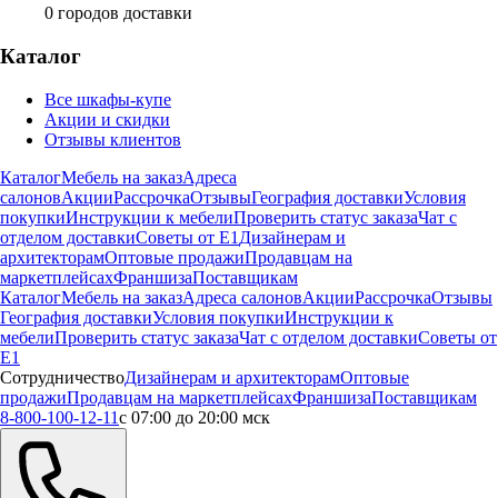
0
городов доставки
Каталог
Все шкафы-купе
Акции и скидки
Отзывы клиентов
Каталог
Мебель на заказ
Адреса
салонов
Акции
Рассрочка
Отзывы
География доставки
Условия
покупки
Инструкции к мебели
Проверить статус заказа
Чат с
отделом доставки
Советы от Е1
Дизайнерам и
архитекторам
Оптовые продажи
Продавцам на
маркетплейсах
Франшиза
Поставщикам
Каталог
Мебель на заказ
Адреса салонов
Акции
Рассрочка
Отзывы
География доставки
Условия покупки
Инструкции к
мебели
Проверить статус заказа
Чат с отделом доставки
Советы от
Е1
Сотрудничество
Дизайнерам и архитекторам
Оптовые
продажи
Продавцам на маркетплейсах
Франшиза
Поставщикам
8-800-100-12-11
с 07:00 до 20:00 мск