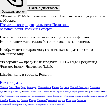
Связь с директором
Заказать звонок
2007–2026 © Мебельная компания Е1 – шкафы и гардеробные в
г.
Москва
Политика конфиденциальности
Политика
безопасности
Публичная оферта
Информация на сайте не является публичной офертой.
Копирование материалов без согласования запрещено.
Изображения товаров могут отличаться от фактического
внешнего вида.
*Рассрочка — кредитный продукт ООО «Хоум Кредит энд
Финанс Банк». Лицензия №316.
Шкафы-купе в городах России:
Все города →
Москва
•
Санкт-Петербург
•
Краснодар
•
Новосибирск
•
Казань
•
Воронеж
•
Нижний Новгород
•
Ростов-на-
Дону
•
Самара
•
Барнаул
•
Омск
•
Томск
•
Екатеринбург
•
Волгоград
•
Новокузнецк
•
Оренбург
•
Уфа
•
Астрахань
•
Ива
Ола
•
Кемерово
•
Магнитогорск
•
Новороссийск
•
Пермь
•
Таганрог
•
Чебоксары
•
Челябинск
•
Ярославль
•
Адлер
•
А
Алтайск
•
Евпатория
•
Ижевск
•
Калуга
•
Каменск-Уральский
•
Ковров
•
Кострома
•
Ленинск-
Кузнецкий
•
Липецк
•
Междуреченск
•
Набережные Челны
•
Нижний