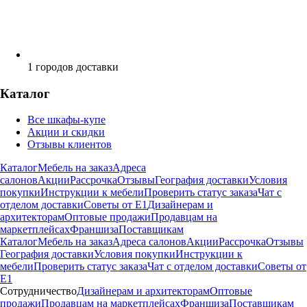
1
городов доставки
Каталог
Все шкафы-купе
Акции и скидки
Отзывы клиентов
Каталог
Мебель на заказ
Адреса
салонов
Акции
Рассрочка
Отзывы
География доставки
Условия
покупки
Инструкции к мебели
Проверить статус заказа
Чат с
отделом доставки
Советы от Е1
Дизайнерам и
архитекторам
Оптовые продажи
Продавцам на
маркетплейсах
Франшиза
Поставщикам
Каталог
Мебель на заказ
Адреса салонов
Акции
Рассрочка
Отзывы
География доставки
Условия покупки
Инструкции к
мебели
Проверить статус заказа
Чат с отделом доставки
Советы от
Е1
Сотрудничество
Дизайнерам и архитекторам
Оптовые
продажи
Продавцам на маркетплейсах
Франшиза
Поставщикам