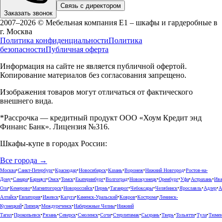
Связь с директором
Заказать звонок
2007–2026 © Мебельная компания Е1 – шкафы и гардеробные в
г.
Москва
Политика конфиденциальности
Политика
безопасности
Публичная оферта
Информация на сайте не является публичной офертой.
Копирование материалов без согласования запрещено.
Изображения товаров могут отличаться от фактического
внешнего вида.
*Рассрочка — кредитный продукт ООО «Хоум Кредит энд
Финанс Банк». Лицензия №316.
Шкафы-купе в городах России:
Все города →
Москва
•
Санкт-Петербург
•
Краснодар
•
Новосибирск
•
Казань
•
Воронеж
•
Нижний Новгород
•
Ростов-на-
Дону
•
Самара
•
Барнаул
•
Омск
•
Томск
•
Екатеринбург
•
Волгоград
•
Новокузнецк
•
Оренбург
•
Уфа
•
Астрахань
•
Ива
Ола
•
Кемерово
•
Магнитогорск
•
Новороссийск
•
Пермь
•
Таганрог
•
Чебоксары
•
Челябинск
•
Ярославль
•
Адлер
•
А
Алтайск
•
Евпатория
•
Ижевск
•
Калуга
•
Каменск-Уральский
•
Ковров
•
Кострома
•
Ленинск-
Кузнецкий
•
Липецк
•
Междуреченск
•
Набережные Челны
•
Нижний
Тагил
•
Прокопьевск
•
Рязань
•
Северск
•
Смоленск
•
Сочи
•
Стерлитамак
•
Сызрань
•
Тверь
•
Тольятти
•
Тула
•
Тюме