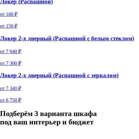
Локер (Распашной)
от
160
₽
от
150
₽
Локер 2-х дверный (Распашной с белым стеклом)
от
7 940
₽
от
7 300
₽
Локер 2-х дверный (Распашной с зеркалом)
от
7 340
₽
от
6 750
₽
Подберём 3 варианта шкафа
под ваш интерьер и бюджет