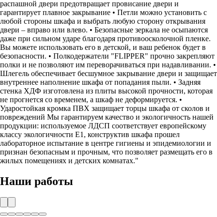
распашной двери предотвращает провисание двери и
гарантирует плавное закрывание • Петли можно установить с
любой стороны шкафа и выбрать любую сторону открывания
двери – вправо или влево. • Безопасные зеркала не осыпаются
даже при сильном ударе благодаря противоосколочной пленке.
Вы можете использовать его в детской, и ваш ребенок будет в
безопасности. • Полкодержатели "FLIPPER" прочно закрепляют
полки и не позволяют им переворачиваться при надавливании. •
Шлегель обеспечивает бесшумное закрывание двери и защищает
внутреннее наполнение шкафа от попадания пыли. • Задняя
стенка ХДФ изготовлена из плиты высокой прочности, которая
не прогнется со временем, а шкаф не деформируется. •
Ударостойкая кромка ПВХ защищает торцы шкафа от сколов и
повреждений Мы гарантируем качество и экологичность нашей
продукции: используемое ЛДСП соответствует европейскому
классу экологичности Е1, конструктив шкафа прошел
лабораторное испытание в центре гигиены и эпидемиологии и
признан безопасным и прочным, что позволяет размещать его в
жилых помещениях и детских комнатах."
Наши работы