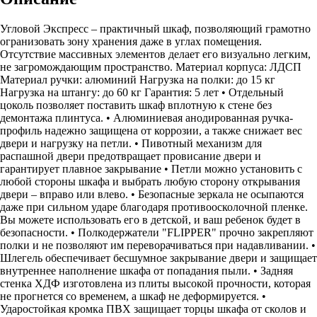
Угловой Экспресс – практичный шкаф, позволяющий грамотно
огранизовать зону хранения даже в углах помещения.
Отсутствие массивных элементов делает его визуально легким,
не загромождающим пространство. Материал корпуса: ЛДСП
Материал ручки: алюминий Нагрузка на полки: до 15 кг
Нагрузка на штангу: до 60 кг Гарантия: 5 лет • Отдельный
цоколь позволяет поставить шкаф вплотную к стене без
демонтажа плинтуса. • Алюминиевая анодированная ручка-
профиль надежно защищена от коррозии, а также снижает вес
двери и нагрузку на петли. • Пивотный механизм для
распашной двери предотвращает провисание двери и
гарантирует плавное закрывание • Петли можно установить с
любой стороны шкафа и выбрать любую сторону открывания
двери – вправо или влево. • Безопасные зеркала не осыпаются
даже при сильном ударе благодаря противоосколочной пленке.
Вы можете использовать его в детской, и ваш ребенок будет в
безопасности. • Полкодержатели "FLIPPER" прочно закрепляют
полки и не позволяют им переворачиваться при надавливании. •
Шлегель обеспечивает бесшумное закрывание двери и защищает
внутреннее наполнение шкафа от попадания пыли. • Задняя
стенка ХДФ изготовлена из плиты высокой прочности, которая
не прогнется со временем, а шкаф не деформируется. •
Ударостойкая кромка ПВХ защищает торцы шкафа от сколов и