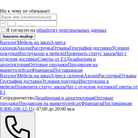
Ни к чему не обязывает
Я согласен на
обработку персональных данных
Заказать подбор
Каталог
Мебель на заказ
Адреса
салонов
Акции
Рассрочка
Отзывы
География доставки
Условия
покупки
Инструкции к мебели
Проверить статус заказа
Чат с
отделом доставки
Советы от Е1
Дизайнерам и
архитекторам
Оптовые продажи
Продавцам на
маркетплейсах
Франшиза
Поставщикам
Каталог
Мебель на заказ
Адреса салонов
Акции
Рассрочка
Отзывы
География доставки
Условия покупки
Инструкции к
мебели
Проверить статус заказа
Чат с отделом доставки
Советы от
Е1
Сотрудничество
Дизайнерам и архитекторам
Оптовые
продажи
Продавцам на маркетплейсах
Франшиза
Поставщикам
8-800-100-12-11
с 07:00 до 20:00 мск