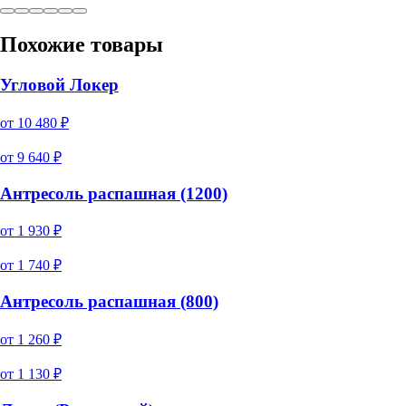
Похожие товары
Угловой Локер
от
10 480
₽
от
9 640
₽
Антресоль распашная (1200)
от
1 930
₽
от
1 740
₽
Антресоль распашная (800)
от
1 260
₽
от
1 130
₽