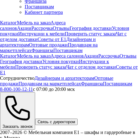
Франшиза
Поставщикам
Кабинет партнера
Каталог
Мебель на заказ
Адреса
салонов
Акции
Рассрочка
Отзывы
География доставки
Условия
покупки
Инструкции к мебели
Проверить статус заказа
Чат с
отделом доставки
Советы от Е1
Дизайнерам и
архитекторам
Оптовые продажи
Продавцам на
маркетплейсах
Франшиза
Поставщикам
Каталог
Мебель на заказ
Адреса салонов
Акции
Рассрочка
Отзывы
География доставки
Условия покупки
Инструкции к
мебели
Проверить статус заказа
Чат с отделом доставки
Советы от
Е1
Сотрудничество
Дизайнерам и архитекторам
Оптовые
продажи
Продавцам на маркетплейсах
Франшиза
Поставщикам
8-800-100-12-11
с 07:00 до 20:00 мск
Связь с директором
Заказать звонок
2007–2026 © Мебельная компания Е1 – шкафы и гардеробные в
г.
Москва