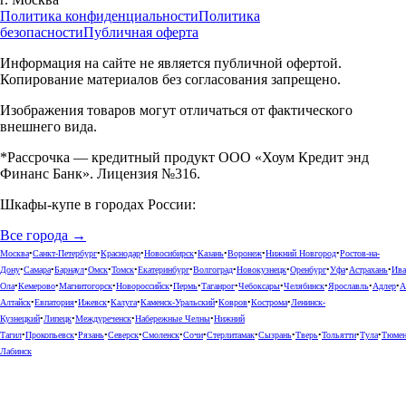
Политика конфиденциальности
Политика
безопасности
Публичная оферта
Информация на сайте не является публичной офертой.
Копирование материалов без согласования запрещено.
Изображения товаров могут отличаться от фактического
внешнего вида.
*Рассрочка — кредитный продукт ООО «Хоум Кредит энд
Финанс Банк». Лицензия №316.
Шкафы-купе в городах России:
Все города →
Москва
•
Санкт-Петербург
•
Краснодар
•
Новосибирск
•
Казань
•
Воронеж
•
Нижний Новгород
•
Ростов-на-
Дону
•
Самара
•
Барнаул
•
Омск
•
Томск
•
Екатеринбург
•
Волгоград
•
Новокузнецк
•
Оренбург
•
Уфа
•
Астрахань
•
Ива
Ола
•
Кемерово
•
Магнитогорск
•
Новороссийск
•
Пермь
•
Таганрог
•
Чебоксары
•
Челябинск
•
Ярославль
•
Адлер
•
А
Алтайск
•
Евпатория
•
Ижевск
•
Калуга
•
Каменск-Уральский
•
Ковров
•
Кострома
•
Ленинск-
Кузнецкий
•
Липецк
•
Междуреченск
•
Набережные Челны
•
Нижний
Тагил
•
Прокопьевск
•
Рязань
•
Северск
•
Смоленск
•
Сочи
•
Стерлитамак
•
Сызрань
•
Тверь
•
Тольятти
•
Тула
•
Тюме
Лабинск