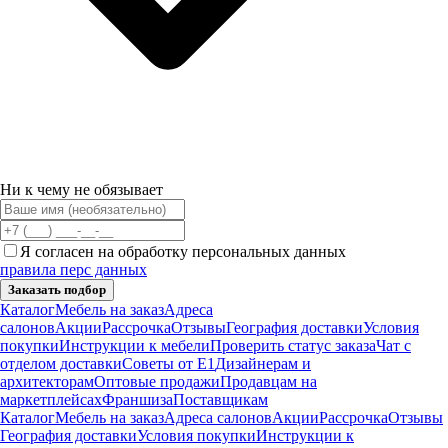
Ни к чему не обязывает
Я согласен на обработку персональных данных
правила перс данных
Заказать подбор
Каталог
Мебель на заказ
Адреса
салонов
Акции
Рассрочка
Отзывы
География доставки
Условия
покупки
Инструкции к мебели
Проверить статус заказа
Чат с
отделом доставки
Советы от Е1
Дизайнерам и
архитекторам
Оптовые продажи
Продавцам на
маркетплейсах
Франшиза
Поставщикам
Каталог
Мебель на заказ
Адреса салонов
Акции
Рассрочка
Отзывы
География доставки
Условия покупки
Инструкции к