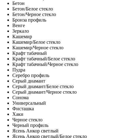
Бетон
Бетон/Белое стекло
Бетон/Черное стекло
Бронза профиль
Венге
Зеркало
Кашемир
Кашемир/Белое стекло
Кашемир/Черное стекло
Крафт табачный
Крафт табачный/Белое стекло
Крафт табачный/Черное стекло
Пудра
Серебро профиль
Серый диамант
Серый диамант/Белое стекло
Серый диамант/Черное стекло
Сонома
Универсальный
Фисташка
Хаки
Черное стекло
Черный профиль
Ясень Анкор светлый
Ясень Анкор светлый/Белое стекло