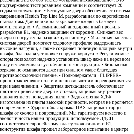
подтверждено тестированием компании и соответствует 20
годам эксплуатации. • Бесшумные двери обеспечивает система
закрывания Hettich Top Line M, разработанная по европейским
стандартам. Доводчики на закрывание входят в базовую
комплектацию. • Алюминиевый анодированный профиль
разработан Е1, надежно защищен от коррозии. Снижает вес
двери и нагрузку на раздвижную систему. • Усиленная навесная
система дверей помогает ходовому профилю выдерживать
высокие нагрузки, а также сохраняет полезную площадь внутри
шкафа, благодаря установке снаружи корпуса. • Регулируемые
опоры позволяют надежно установить шкаф даже на неровном
полу и увеличивают устойчивость конструкции. • Безопасные
зеркала не осыпаются даже при сильном ударе благодаря
противоосколочной пленке. • Полкодержатели «FLIPPER»
прочно закрепляют полки и не позволяют им переворачиваться
при надавливании. • Защитная щетка-шлегель обеспечивает
плотное прилегание двери к стоевой, защищая внутреннее
наполнение от попадания пыли. • Задняя стенка ХДФ
изготовлена из плиты высокой прочности, которая не прогнется
со временем. • Ударостойкая кромка ПВХ защищает торцы
шкафа от сколов и повреждений. Мы гарантируем качество и
экологичность нашей продукции: используемое ЛДСП
соответствует европейскому классу экологичности Е1,
конструктив шкафа прошел лабораторное испытание в центре