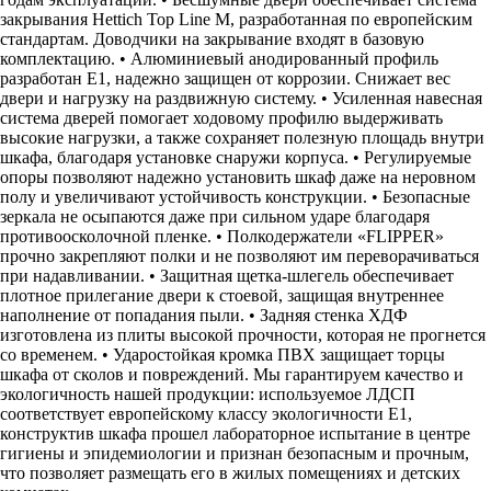
закрывания Hettich Top Line M, разработанная по европейским
стандартам. Доводчики на закрывание входят в базовую
комплектацию. • Алюминиевый анодированный профиль
разработан Е1, надежно защищен от коррозии. Снижает вес
двери и нагрузку на раздвижную систему. • Усиленная навесная
система дверей помогает ходовому профилю выдерживать
высокие нагрузки, а также сохраняет полезную площадь внутри
шкафа, благодаря установке снаружи корпуса. • Регулируемые
опоры позволяют надежно установить шкаф даже на неровном
полу и увеличивают устойчивость конструкции. • Безопасные
зеркала не осыпаются даже при сильном ударе благодаря
противоосколочной пленке. • Полкодержатели «FLIPPER»
прочно закрепляют полки и не позволяют им переворачиваться
при надавливании. • Защитная щетка-шлегель обеспечивает
плотное прилегание двери к стоевой, защищая внутреннее
наполнение от попадания пыли. • Задняя стенка ХДФ
изготовлена из плиты высокой прочности, которая не прогнется
со временем. • Ударостойкая кромка ПВХ защищает торцы
шкафа от сколов и повреждений. Мы гарантируем качество и
экологичность нашей продукции: используемое ЛДСП
соответствует европейскому классу экологичности Е1,
конструктив шкафа прошел лабораторное испытание в центре
гигиены и эпидемиологии и признан безопасным и прочным,
что позволяет размещать его в жилых помещениях и детских