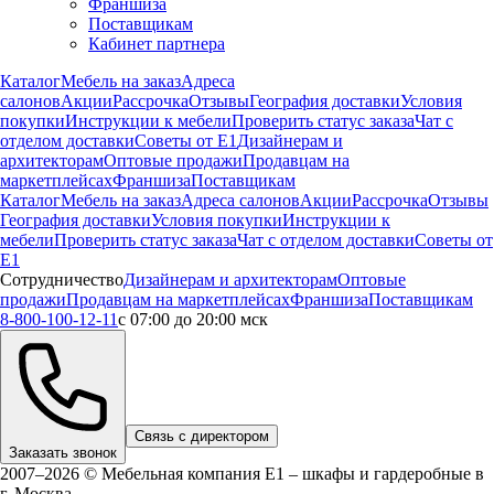
Франшиза
Поставщикам
Кабинет партнера
Каталог
Мебель на заказ
Адреса
салонов
Акции
Рассрочка
Отзывы
География доставки
Условия
покупки
Инструкции к мебели
Проверить статус заказа
Чат с
отделом доставки
Советы от Е1
Дизайнерам и
архитекторам
Оптовые продажи
Продавцам на
маркетплейсах
Франшиза
Поставщикам
Каталог
Мебель на заказ
Адреса салонов
Акции
Рассрочка
Отзывы
География доставки
Условия покупки
Инструкции к
мебели
Проверить статус заказа
Чат с отделом доставки
Советы от
Е1
Сотрудничество
Дизайнерам и архитекторам
Оптовые
продажи
Продавцам на маркетплейсах
Франшиза
Поставщикам
8-800-100-12-11
с 07:00 до 20:00 мск
Связь с директором
Заказать звонок
2007–2026 © Мебельная компания Е1 – шкафы и гардеробные в
г.
Москва