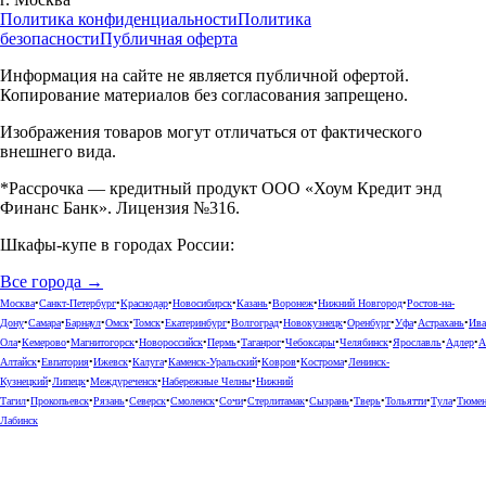
Политика конфиденциальности
Политика
безопасности
Публичная оферта
Информация на сайте не является публичной офертой.
Копирование материалов без согласования запрещено.
Изображения товаров могут отличаться от фактического
внешнего вида.
*Рассрочка — кредитный продукт ООО «Хоум Кредит энд
Финанс Банк». Лицензия №316.
Шкафы-купе в городах России:
Все города →
Москва
•
Санкт-Петербург
•
Краснодар
•
Новосибирск
•
Казань
•
Воронеж
•
Нижний Новгород
•
Ростов-на-
Дону
•
Самара
•
Барнаул
•
Омск
•
Томск
•
Екатеринбург
•
Волгоград
•
Новокузнецк
•
Оренбург
•
Уфа
•
Астрахань
•
Ива
Ола
•
Кемерово
•
Магнитогорск
•
Новороссийск
•
Пермь
•
Таганрог
•
Чебоксары
•
Челябинск
•
Ярославль
•
Адлер
•
А
Алтайск
•
Евпатория
•
Ижевск
•
Калуга
•
Каменск-Уральский
•
Ковров
•
Кострома
•
Ленинск-
Кузнецкий
•
Липецк
•
Междуреченск
•
Набережные Челны
•
Нижний
Тагил
•
Прокопьевск
•
Рязань
•
Северск
•
Смоленск
•
Сочи
•
Стерлитамак
•
Сызрань
•
Тверь
•
Тольятти
•
Тула
•
Тюме
Лабинск