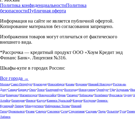
Политика конфиденциальности
Политика
безопасности
Публичная оферта
Информация на сайте не является публичной офертой.
Копирование материалов без согласования запрещено.
Изображения товаров могут отличаться от фактического
внешнего вида.
*Рассрочка — кредитный продукт ООО «Хоум Кредит энд
Финанс Банк». Лицензия №316.
Шкафы-купе в городах России:
Все города →
Москва
•
Санкт-Петербург
•
Краснодар
•
Новосибирск
•
Казань
•
Воронеж
•
Нижний Новгород
•
Ростов-на-
Дону
•
Самара
•
Барнаул
•
Омск
•
Томск
•
Екатеринбург
•
Волгоград
•
Новокузнецк
•
Оренбург
•
Уфа
•
Астрахань
•
Ива
Ола
•
Кемерово
•
Магнитогорск
•
Новороссийск
•
Пермь
•
Таганрог
•
Чебоксары
•
Челябинск
•
Ярославль
•
Адлер
•
А
Алтайск
•
Евпатория
•
Ижевск
•
Калуга
•
Каменск-Уральский
•
Ковров
•
Кострома
•
Ленинск-
Кузнецкий
•
Липецк
•
Междуреченск
•
Набережные Челны
•
Нижний
Тагил
•
Прокопьевск
•
Рязань
•
Северск
•
Смоленск
•
Сочи
•
Стерлитамак
•
Сызрань
•
Тверь
•
Тольятти
•
Тула
•
Тюме
Лабинск