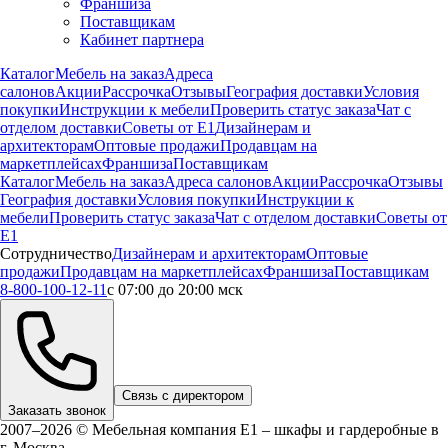
Франшиза
Поставщикам
Кабинет партнера
Каталог
Мебель на заказ
Адреса
салонов
Акции
Рассрочка
Отзывы
География доставки
Условия
покупки
Инструкции к мебели
Проверить статус заказа
Чат с
отделом доставки
Советы от Е1
Дизайнерам и
архитекторам
Оптовые продажи
Продавцам на
маркетплейсах
Франшиза
Поставщикам
Каталог
Мебель на заказ
Адреса салонов
Акции
Рассрочка
Отзывы
География доставки
Условия покупки
Инструкции к
мебели
Проверить статус заказа
Чат с отделом доставки
Советы от
Е1
Сотрудничество
Дизайнерам и архитекторам
Оптовые
продажи
Продавцам на маркетплейсах
Франшиза
Поставщикам
8-800-100-12-11
с 07:00 до 20:00 мск
Связь с директором
Заказать звонок
2007–2026 © Мебельная компания Е1 – шкафы и гардеробные в
г.
Москва