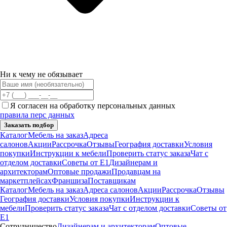
Ни к чему не обязывает
Я согласен на обработку персональных данных
правила перс данных
Заказать подбор
Каталог
Мебель на заказ
Адреса
салонов
Акции
Рассрочка
Отзывы
География доставки
Условия
покупки
Инструкции к мебели
Проверить статус заказа
Чат с
отделом доставки
Советы от Е1
Дизайнерам и
архитекторам
Оптовые продажи
Продавцам на
маркетплейсах
Франшиза
Поставщикам
Каталог
Мебель на заказ
Адреса салонов
Акции
Рассрочка
Отзывы
География доставки
Условия покупки
Инструкции к
мебели
Проверить статус заказа
Чат с отделом доставки
Советы от
Е1
Сотрудничество
Дизайнерам и архитекторам
Оптовые