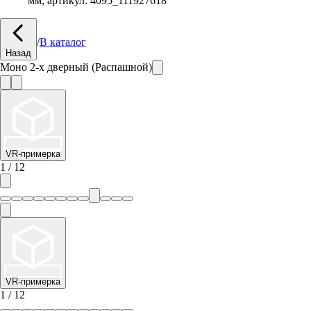
мм, артикул:
4095_111927618
/
В каталог
Назад
Моно 2-х дверный (Распашной)
VR-примерка
1
/
12
VR-примерка
1
/
12