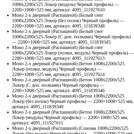
1008х2200х525 Локер (модуль) Черный профиль)
—
2200
×
1008
×
525
мм, артикул:
4095_111927610
Моно 2-х дверный (Распашной) (Белый снег
1008х2200х525 Локер (без полок) Черный профиль)
—
2200
×
1008
×
525
мм, артикул:
4095_111839348
Моно 2-х дверный (Распашной) (Белый снег
1008х2200х525 Локер (С доп. полками) Черный профиль)
—
2200
×
1008
×
525
мм, артикул:
4095_111839345
Моно 2-х дверный (Распашной) (Белый снег
1008х2200х525 Локер (полки, модуль) Черный профиль)
—
2200
×
1008
×
525
мм, артикул:
4095_111927613
Моно 2-х дверный (Распашной) (Бетон 1008х2200х525
Локер (полки, модуль) Черный профиль)
—
2200
×
1008
×
525
мм, артикул:
4095_111927614
Моно 2-х дверный (Распашной) (Бетон 1008х2200х525
Локер (С доп. полками) Черный профиль)
—
2200
×
1008
×
525
мм, артикул:
4095_111839346
Моно 2-х дверный (Распашной) (Бетон 1008х2200х525
Локер (без полок) Черный профиль)
—
2200
×
1008
×
525
мм,
артикул:
4095_111839349
Моно 2-х дверный (Распашной) (Бетон 1008х2200х525
Локер (модуль) Черный профиль)
—
2200
×
1008
×
525
мм,
артикул:
4095_111927611
Моно 2-х дверный (Распашной) (Сонома 1008х2200х525
Локер (без полок) Черный профиль)
—
2200
×
1008
×
525
мм,