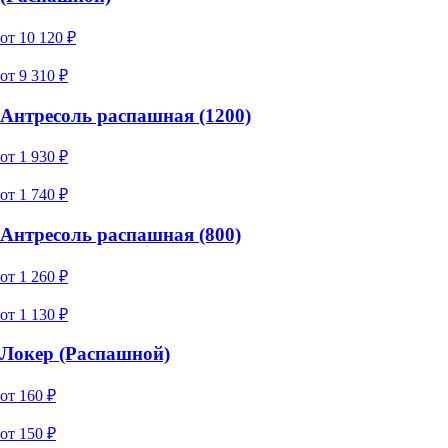
от
10 120
₽
от
9 310
₽
Антресоль распашная (1200)
от
1 930
₽
от
1 740
₽
Антресоль распашная (800)
от
1 260
₽
от
1 130
₽
Локер (Распашной)
от
160
₽
от
150
₽