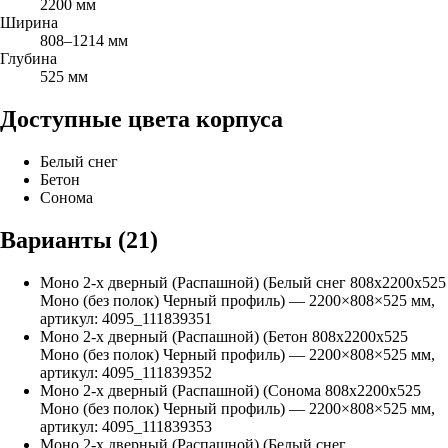
2200 мм
Ширина
808–1214 мм
Глубина
525 мм
Доступные цвета корпуса
Белый снег
Бетон
Сонома
Варианты (
21
)
Моно 2-х дверный (Распашной) (Белый снег 808х2200х525
Моно (без полок) Черный профиль)
—
2200
×
808
×
525
мм,
артикул:
4095_111839351
Моно 2-х дверный (Распашной) (Бетон 808х2200х525
Моно (без полок) Черный профиль)
—
2200
×
808
×
525
мм,
артикул:
4095_111839352
Моно 2-х дверный (Распашной) (Сонома 808х2200х525
Моно (без полок) Черный профиль)
—
2200
×
808
×
525
мм,
артикул:
4095_111839353
Моно 2-х дверный (Распашной) (Белый снег