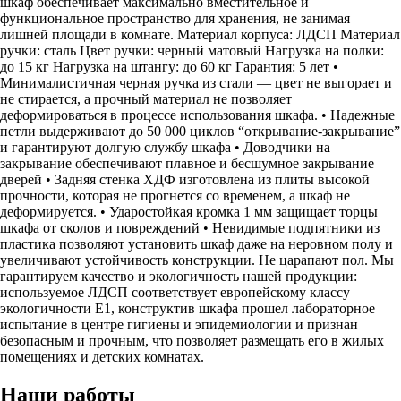
шкаф обеспечивает максимально вместительное и
функциональное пространство для хранения, не занимая
лишней площади в комнате. Материал корпуса: ЛДСП Материал
ручки: сталь Цвет ручки: черный матовый Нагрузка на полки:
до 15 кг Нагрузка на штангу: до 60 кг Гарантия: 5 лет •
Минималистичная черная ручка из стали — цвет не выгорает и
не стирается, а прочный материал не позволяет
деформироваться в процессе использования шкафа. • Надежные
петли выдерживают до 50 000 циклов “открывание-закрывание”
и гарантируют долгую службу шкафа • Доводчики на
закрывание обеспечивают плавное и бесшумное закрывание
дверей • Задняя стенка ХДФ изготовлена из плиты высокой
прочности, которая не прогнется со временем, а шкаф не
деформируется. • Ударостойкая кромка 1 мм защищает торцы
шкафа от сколов и повреждений • Невидимые подпятники из
пластика позволяют установить шкаф даже на неровном полу и
увеличивают устойчивость конструкции. Не царапают пол. Мы
гарантируем качество и экологичность нашей продукции:
используемое ЛДСП соответствует европейскому классу
экологичности Е1, конструктив шкафа прошел лабораторное
испытание в центре гигиены и эпидемиологии и признан
безопасным и прочным, что позволяет размещать его в жилых
помещениях и детских комнатах.
Наши работы