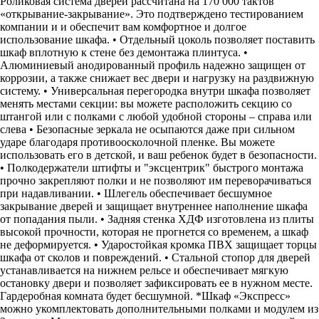
Роликовая система дверей рассчитана на 170 000 тактов
«открывание-закрывание». Это подтверждено тестированием
компании и и обеспечит вам комфортное и долгое
использование шкафа. • Отдельный цоколь позволяет поставить
шкаф вплотную к стене без демонтажа плинтуса. •
Алюминиевый анодированный профиль надежно защищен от
коррозии, а также снижает вес двери и нагрузку на раздвижную
систему. • Универсальная перегородка внутри шкафа позволяет
менять местами секции: вы можете расположить секцию со
штангой или с полками с любой удобной стороны – справа или
слева • Безопасные зеркала не осыпаются даже при сильном
ударе благодаря противоосколочной пленке. Вы можете
использовать его в детской, и ваш ребенок будет в безопасности.
• Полкодержатели штифты и "эксцентрик" быстрого монтажа
прочно закрепляют полки и не позволяют им переворачиваться
при надавливании. • Шлегель обеспечивает бесшумное
закрывание дверей и защищает внутреннее наполнение шкафа
от попадания пыли. • Задняя стенка ХДФ изготовлена из плиты
высокой прочности, которая не прогнется со временем, а шкаф
не деформируется. • Ударостойкая кромка ПВХ защищает торцы
шкафа от сколов и повреждений. • Стальной стопор для дверей
устанавливается на нижнем рельсе и обеспечивает мягкую
остановку двери и позволяет зафиксировать ее в нужном месте.
Гардеробная комната будет бесшумной. *Шкаф «Экспресс»
можно укомплектовать дополнительными полками и модулем из