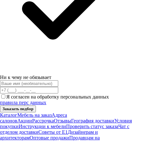
Ни к чему не обязывает
Я согласен на обработку персональных данных
правила перс данных
Заказать подбор
Каталог
Мебель на заказ
Адреса
салонов
Акции
Рассрочка
Отзывы
География доставки
Условия
покупки
Инструкции к мебели
Проверить статус заказа
Чат с
отделом доставки
Советы от Е1
Дизайнерам и
архитекторам
Оптовые продажи
Продавцам на