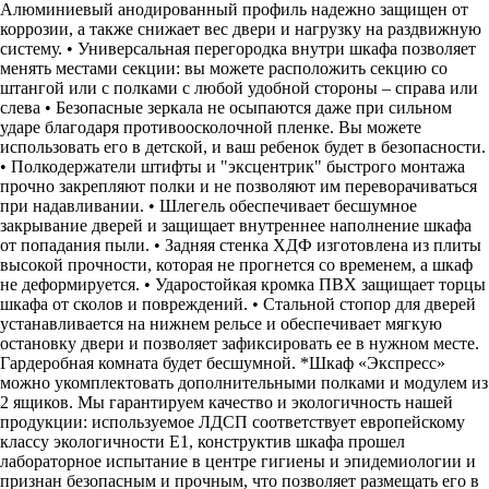
Алюминиевый анодированный профиль надежно защищен от
коррозии, а также снижает вес двери и нагрузку на раздвижную
систему. • Универсальная перегородка внутри шкафа позволяет
менять местами секции: вы можете расположить секцию со
штангой или с полками с любой удобной стороны – справа или
слева • Безопасные зеркала не осыпаются даже при сильном
ударе благодаря противоосколочной пленке. Вы можете
использовать его в детской, и ваш ребенок будет в безопасности.
• Полкодержатели штифты и "эксцентрик" быстрого монтажа
прочно закрепляют полки и не позволяют им переворачиваться
при надавливании. • Шлегель обеспечивает бесшумное
закрывание дверей и защищает внутреннее наполнение шкафа
от попадания пыли. • Задняя стенка ХДФ изготовлена из плиты
высокой прочности, которая не прогнется со временем, а шкаф
не деформируется. • Ударостойкая кромка ПВХ защищает торцы
шкафа от сколов и повреждений. • Стальной стопор для дверей
устанавливается на нижнем рельсе и обеспечивает мягкую
остановку двери и позволяет зафиксировать ее в нужном месте.
Гардеробная комната будет бесшумной. *Шкаф «Экспресс»
можно укомплектовать дополнительными полками и модулем из
2 ящиков. Мы гарантируем качество и экологичность нашей
продукции: используемое ЛДСП соответствует европейскому
классу экологичности Е1, конструктив шкафа прошел
лабораторное испытание в центре гигиены и эпидемиологии и
признан безопасным и прочным, что позволяет размещать его в