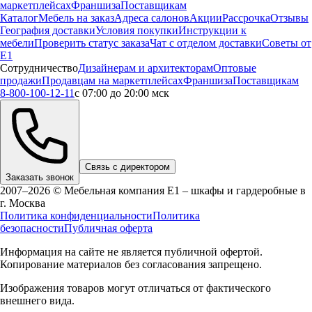
маркетплейсах
Франшиза
Поставщикам
Каталог
Мебель на заказ
Адреса салонов
Акции
Рассрочка
Отзывы
География доставки
Условия покупки
Инструкции к
мебели
Проверить статус заказа
Чат с отделом доставки
Советы от
Е1
Сотрудничество
Дизайнерам и архитекторам
Оптовые
продажи
Продавцам на маркетплейсах
Франшиза
Поставщикам
8-800-100-12-11
с 07:00 до 20:00 мск
Связь с директором
Заказать звонок
2007–2026 © Мебельная компания Е1 – шкафы и гардеробные в
г.
Москва
Политика конфиденциальности
Политика
безопасности
Публичная оферта
Информация на сайте не является публичной офертой.
Копирование материалов без согласования запрещено.
Изображения товаров могут отличаться от фактического
внешнего вида.