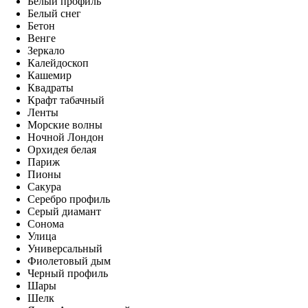
Белый профиль
Белый снег
Бетон
Венге
Зеркало
Калейдоскоп
Кашемир
Квадраты
Крафт табачный
Ленты
Морские волны
Ночной Лондон
Орхидея белая
Париж
Пионы
Сакура
Серебро профиль
Серый диамант
Сонома
Улица
Универсальный
Фиолетовый дым
Черный профиль
Шары
Шелк