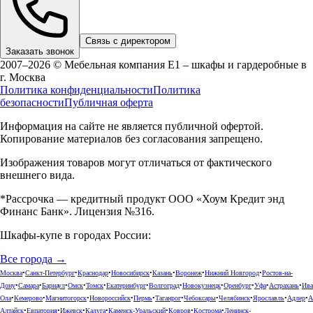
Связь с директором
Заказать звонок
2007–2026 © Мебельная компания Е1 – шкафы и гардеробные в
г.
Москва
Политика конфиденциальности
Политика
безопасности
Публичная оферта
Информация на сайте не является публичной офертой.
Копирование материалов без согласования запрещено.
Изображения товаров могут отличаться от фактического
внешнего вида.
*Рассрочка — кредитный продукт ООО «Хоум Кредит энд
Финанс Банк». Лицензия №316.
Шкафы-купе в городах России:
Все города →
Москва
•
Санкт-Петербург
•
Краснодар
•
Новосибирск
•
Казань
•
Воронеж
•
Нижний Новгород
•
Ростов-на-
Дону
•
Самара
•
Барнаул
•
Омск
•
Томск
•
Екатеринбург
•
Волгоград
•
Новокузнецк
•
Оренбург
•
Уфа
•
Астрахань
•
Ива
Ола
•
Кемерово
•
Магнитогорск
•
Новороссийск
•
Пермь
•
Таганрог
•
Чебоксары
•
Челябинск
•
Ярославль
•
Адлер
•
А
Алтайск
•
Евпатория
•
Ижевск
•
Калуга
•
Каменск-Уральский
•
Ковров
•
Кострома
•
Ленинск-