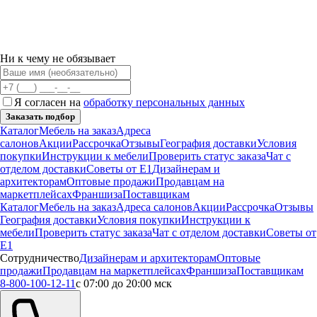
Ни к чему не обязывает
Я согласен на
обработку персональных данных
Заказать подбор
Каталог
Мебель на заказ
Адреса
салонов
Акции
Рассрочка
Отзывы
География доставки
Условия
покупки
Инструкции к мебели
Проверить статус заказа
Чат с
отделом доставки
Советы от Е1
Дизайнерам и
архитекторам
Оптовые продажи
Продавцам на
маркетплейсах
Франшиза
Поставщикам
Каталог
Мебель на заказ
Адреса салонов
Акции
Рассрочка
Отзывы
География доставки
Условия покупки
Инструкции к
мебели
Проверить статус заказа
Чат с отделом доставки
Советы от
Е1
Сотрудничество
Дизайнерам и архитекторам
Оптовые
продажи
Продавцам на маркетплейсах
Франшиза
Поставщикам
8-800-100-12-11
с 07:00 до 20:00 мск