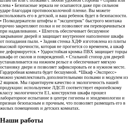
штангой или с полками с любой удобной стороны – справа или
слева • Безопасные зеркала не осыпаются даже при сильном
ударе благодаря противоосколочной пленке. Вы можете
использовать его в детской, и ваш ребенок будет в безопасности.
• Полкодержатели штифты и "эксцентрик" быстрого монтажа
прочно закрепляют полки и не позволяют им переворачиваться
при надавливании. • Шлегель обеспечивает бесшумное
закрывание дверей и защищает внутреннее наполнение шкафа
от попадания пыли. • Задняя стенка ХДФ изготовлена из плиты
высокой прочности, которая не прогнется со временем, а шкаф
не деформируется. • Ударостойкая кромка ПВХ защищает торцы
шкафа от сколов и повреждений. • Стальной стопор для дверей
устанавливается на нижнем рельсе и обеспечивает мягкую
остановку двери и позволяет зафиксировать ее в нужном месте.
Гардеробная комната будет бесшумной. *Шкаф «Экспресс»
можно укомплектовать дополнительными полками и модулем из
2 ящиков. Мы гарантируем качество и экологичность нашей
продукции: используемое ЛДСП соответствует европейскому
классу экологичности Е1, конструктив шкафа прошел
лабораторное испытание в центре гигиены и эпидемиологии и
признан безопасным и прочным, что позволяет размещать его в
жилых помещениях и детских комнатах.
Наши работы