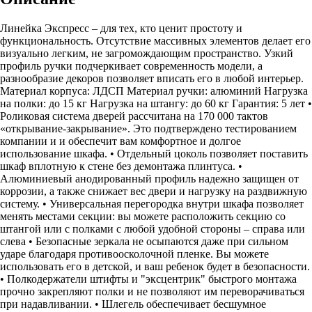
Линейка Экспресс – для тех, кто ценит простоту и
функциональность. Отсутствие массивных элементов делает его
визуально легким, не загромождающим пространство. Узкий
профиль ручки подчеркивает современность модели, а
разнообразие декоров позволяет вписать его в любой интерьер.
Материал корпуса: ЛДСП Материал ручки: алюминий Нагрузка
на полки: до 15 кг Нагрузка на штангу: до 60 кг Гарантия: 5 лет •
Роликовая система дверей рассчитана на 170 000 тактов
«открывание-закрывание». Это подтверждено тестированием
компании и и обеспечит вам комфортное и долгое
использование шкафа. • Отдельный цоколь позволяет поставить
шкаф вплотную к стене без демонтажа плинтуса. •
Алюминиевый анодированный профиль надежно защищен от
коррозии, а также снижает вес двери и нагрузку на раздвижную
систему. • Универсальная перегородка внутри шкафа позволяет
менять местами секции: вы можете расположить секцию со
штангой или с полками с любой удобной стороны – справа или
слева • Безопасные зеркала не осыпаются даже при сильном
ударе благодаря противоосколочной пленке. Вы можете
использовать его в детской, и ваш ребенок будет в безопасности.
• Полкодержатели штифты и "эксцентрик" быстрого монтажа
прочно закрепляют полки и не позволяют им переворачиваться
при надавливании. • Шлегель обеспечивает бесшумное