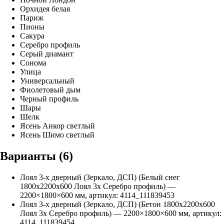
Орхидея белая
Париж
Пионы
Сакура
Серебро профиль
Серый диамант
Сонома
Улица
Универсальный
Фиолетовый дым
Черный профиль
Шары
Шелк
Ясень Анкор светлый
Ясень Шимо светлый
Варианты (
6
)
Лоял 3-х дверный (Зеркало, ДСП) (Белый снег
1800х2200х600 Лоял 3х Серебро профиль)
—
2200
×
1800
×
600
мм, артикул:
4114_111839453
Лоял 3-х дверный (Зеркало, ДСП) (Бетон 1800х2200х600
Лоял 3х Серебро профиль)
—
2200
×
1800
×
600
мм, артикул:
4114_111839454