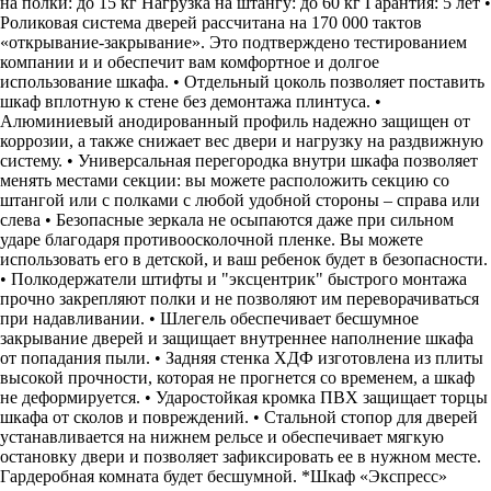
на полки: до 15 кг Нагрузка на штангу: до 60 кг Гарантия: 5 лет •
Роликовая система дверей рассчитана на 170 000 тактов
«открывание-закрывание». Это подтверждено тестированием
компании и и обеспечит вам комфортное и долгое
использование шкафа. • Отдельный цоколь позволяет поставить
шкаф вплотную к стене без демонтажа плинтуса. •
Алюминиевый анодированный профиль надежно защищен от
коррозии, а также снижает вес двери и нагрузку на раздвижную
систему. • Универсальная перегородка внутри шкафа позволяет
менять местами секции: вы можете расположить секцию со
штангой или с полками с любой удобной стороны – справа или
слева • Безопасные зеркала не осыпаются даже при сильном
ударе благодаря противоосколочной пленке. Вы можете
использовать его в детской, и ваш ребенок будет в безопасности.
• Полкодержатели штифты и "эксцентрик" быстрого монтажа
прочно закрепляют полки и не позволяют им переворачиваться
при надавливании. • Шлегель обеспечивает бесшумное
закрывание дверей и защищает внутреннее наполнение шкафа
от попадания пыли. • Задняя стенка ХДФ изготовлена из плиты
высокой прочности, которая не прогнется со временем, а шкаф
не деформируется. • Ударостойкая кромка ПВХ защищает торцы
шкафа от сколов и повреждений. • Стальной стопор для дверей
устанавливается на нижнем рельсе и обеспечивает мягкую
остановку двери и позволяет зафиксировать ее в нужном месте.
Гардеробная комната будет бесшумной. *Шкаф «Экспресс»