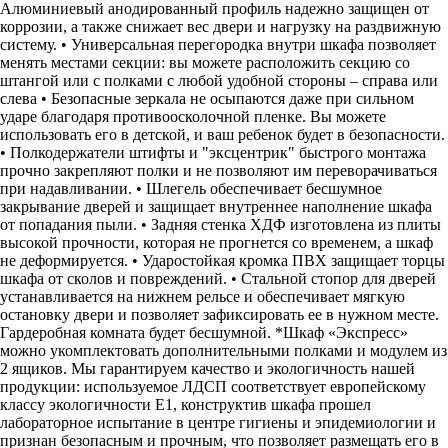
Алюминиевый анодированный профиль надежно защищен от
коррозии, а также снижает вес двери и нагрузку на раздвижную
систему. • Универсальная перегородка внутри шкафа позволяет
менять местами секции: вы можете расположить секцию со
штангой или с полками с любой удобной стороны – справа или
слева • Безопасные зеркала не осыпаются даже при сильном
ударе благодаря противоосколочной пленке. Вы можете
использовать его в детской, и ваш ребенок будет в безопасности.
• Полкодержатели штифты и "эксцентрик" быстрого монтажа
прочно закрепляют полки и не позволяют им переворачиваться
при надавливании. • Шлегель обеспечивает бесшумное
закрывание дверей и защищает внутреннее наполнение шкафа
от попадания пыли. • Задняя стенка ХДФ изготовлена из плиты
высокой прочности, которая не прогнется со временем, а шкаф
не деформируется. • Ударостойкая кромка ПВХ защищает торцы
шкафа от сколов и повреждений. • Стальной стопор для дверей
устанавливается на нижнем рельсе и обеспечивает мягкую
остановку двери и позволяет зафиксировать ее в нужном месте.
Гардеробная комната будет бесшумной. *Шкаф «Экспресс»
можно укомплектовать дополнительными полками и модулем из
2 ящиков. Мы гарантируем качество и экологичность нашей
продукции: используемое ЛДСП соответствует европейскому
классу экологичности Е1, конструктив шкафа прошел
лабораторное испытание в центре гигиены и эпидемиологии и
признан безопасным и прочным, что позволяет размещать его в