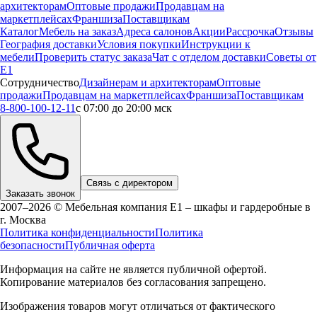
архитекторам
Оптовые продажи
Продавцам на
маркетплейсах
Франшиза
Поставщикам
Каталог
Мебель на заказ
Адреса салонов
Акции
Рассрочка
Отзывы
География доставки
Условия покупки
Инструкции к
мебели
Проверить статус заказа
Чат с отделом доставки
Советы от
Е1
Сотрудничество
Дизайнерам и архитекторам
Оптовые
продажи
Продавцам на маркетплейсах
Франшиза
Поставщикам
8-800-100-12-11
с 07:00 до 20:00 мск
Связь с директором
Заказать звонок
2007–2026 © Мебельная компания Е1 – шкафы и гардеробные в
г.
Москва
Политика конфиденциальности
Политика
безопасности
Публичная оферта
Информация на сайте не является публичной офертой.
Копирование материалов без согласования запрещено.
Изображения товаров могут отличаться от фактического