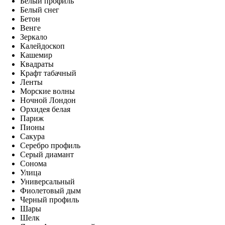
Белый профиль
Белый снег
Бетон
Венге
Зеркало
Калейдоскоп
Кашемир
Квадраты
Крафт табачный
Ленты
Морские волны
Ночной Лондон
Орхидея белая
Париж
Пионы
Сакура
Серебро профиль
Серый диамант
Сонома
Улица
Универсальный
Фиолетовый дым
Черный профиль
Шары
Шелк