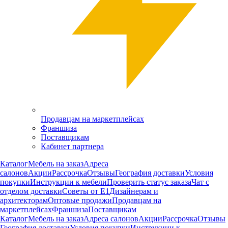
Продавцам на маркетплейсах
Франшиза
Поставщикам
Кабинет партнера
Каталог
Мебель на заказ
Адреса
салонов
Акции
Рассрочка
Отзывы
География доставки
Условия
покупки
Инструкции к мебели
Проверить статус заказа
Чат с
отделом доставки
Советы от Е1
Дизайнерам и
архитекторам
Оптовые продажи
Продавцам на
маркетплейсах
Франшиза
Поставщикам
Каталог
Мебель на заказ
Адреса салонов
Акции
Рассрочка
Отзывы
География доставки
Условия покупки
Инструкции к