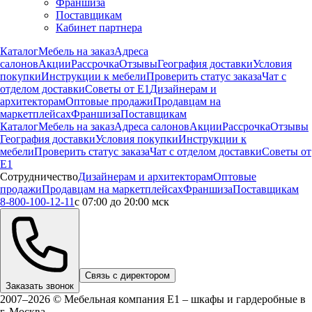
Франшиза
Поставщикам
Кабинет партнера
Каталог
Мебель на заказ
Адреса
салонов
Акции
Рассрочка
Отзывы
География доставки
Условия
покупки
Инструкции к мебели
Проверить статус заказа
Чат с
отделом доставки
Советы от Е1
Дизайнерам и
архитекторам
Оптовые продажи
Продавцам на
маркетплейсах
Франшиза
Поставщикам
Каталог
Мебель на заказ
Адреса салонов
Акции
Рассрочка
Отзывы
География доставки
Условия покупки
Инструкции к
мебели
Проверить статус заказа
Чат с отделом доставки
Советы от
Е1
Сотрудничество
Дизайнерам и архитекторам
Оптовые
продажи
Продавцам на маркетплейсах
Франшиза
Поставщикам
8-800-100-12-11
с 07:00 до 20:00 мск
Связь с директором
Заказать звонок
2007–2026 © Мебельная компания Е1 – шкафы и гардеробные в
г.
Москва