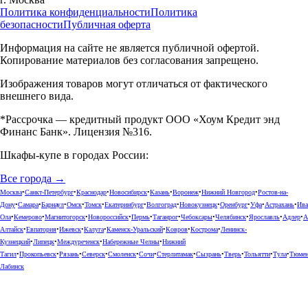
Политика конфиденциальности
Политика
безопасности
Публичная оферта
Информация на сайте не является публичной офертой.
Копирование материалов без согласования запрещено.
Изображения товаров могут отличаться от фактического
внешнего вида.
*Рассрочка — кредитный продукт ООО «Хоум Кредит энд
Финанс Банк». Лицензия №316.
Шкафы-купе в городах России:
Все города →
Москва
•
Санкт-Петербург
•
Краснодар
•
Новосибирск
•
Казань
•
Воронеж
•
Нижний Новгород
•
Ростов-на-
Дону
•
Самара
•
Барнаул
•
Омск
•
Томск
•
Екатеринбург
•
Волгоград
•
Новокузнецк
•
Оренбург
•
Уфа
•
Астрахань
•
Ива
Ола
•
Кемерово
•
Магнитогорск
•
Новороссийск
•
Пермь
•
Таганрог
•
Чебоксары
•
Челябинск
•
Ярославль
•
Адлер
•
А
Алтайск
•
Евпатория
•
Ижевск
•
Калуга
•
Каменск-Уральский
•
Ковров
•
Кострома
•
Ленинск-
Кузнецкий
•
Липецк
•
Междуреченск
•
Набережные Челны
•
Нижний
Тагил
•
Прокопьевск
•
Рязань
•
Северск
•
Смоленск
•
Сочи
•
Стерлитамак
•
Сызрань
•
Тверь
•
Тольятти
•
Тула
•
Тюме
Лабинск