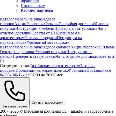
Франшиза
Поставщикам
Кабинет партнера
Каталог
Мебель на заказ
Адреса
салонов
Акции
Рассрочка
Отзывы
География доставки
Условия
покупки
Инструкции к мебели
Проверить статус заказа
Чат с
отделом доставки
Советы от Е1
Дизайнерам и
архитекторам
Оптовые продажи
Продавцам на
маркетплейсах
Франшиза
Поставщикам
Каталог
Мебель на заказ
Адреса салонов
Акции
Рассрочка
Отзывы
География доставки
Условия покупки
Инструкции к
мебели
Проверить статус заказа
Чат с отделом доставки
Советы от
Е1
Сотрудничество
Дизайнерам и архитекторам
Оптовые
продажи
Продавцам на маркетплейсах
Франшиза
Поставщикам
8-800-100-12-11
с 07:00 до 20:00 мск
Связь с директором
Заказать звонок
2007–2026 © Мебельная компания Е1 – шкафы и гардеробные в
г.
Москва