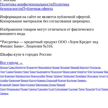
Политика конфиденциальности
Политика
безопасности
Публичная оферта
Информация на сайте не является публичной офертой.
Копирование материалов без согласования запрещено.
Изображения товаров могут отличаться от фактического
внешнего вида.
*Рассрочка — кредитный продукт ООО «Хоум Кредит энд
Финанс Банк». Лицензия №316.
Шкафы-купе в городах России:
Все города →
Москва
•
Санкт-Петербург
•
Краснодар
•
Новосибирск
•
Казань
•
Воронеж
•
Нижний Новгород
•
Ростов-на-
Дону
•
Самара
•
Барнаул
•
Омск
•
Томск
•
Екатеринбург
•
Волгоград
•
Новокузнецк
•
Оренбург
•
Уфа
•
Астрахань
•
Ива
Ола
•
Кемерово
•
Магнитогорск
•
Новороссийск
•
Пермь
•
Таганрог
•
Чебоксары
•
Челябинск
•
Ярославль
•
Адлер
•
А
Алтайск
•
Евпатория
•
Ижевск
•
Калуга
•
Каменск-Уральский
•
Ковров
•
Кострома
•
Ленинск-
Кузнецкий
•
Липецк
•
Междуреченск
•
Набережные Челны
•
Нижний
Тагил
•
Прокопьевск
•
Рязань
•
Северск
•
Смоленск
•
Сочи
•
Стерлитамак
•
Сызрань
•
Тверь
•
Тольятти
•
Тула
•
Тюме
Лабинск