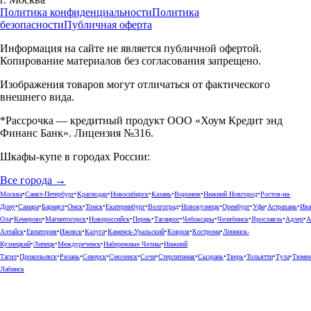
Политика конфиденциальности
Политика
безопасности
Публичная оферта
Информация на сайте не является публичной офертой.
Копирование материалов без согласования запрещено.
Изображения товаров могут отличаться от фактического
внешнего вида.
*Рассрочка — кредитный продукт ООО «Хоум Кредит энд
Финанс Банк». Лицензия №316.
Шкафы-купе в городах России:
Все города →
Москва
•
Санкт-Петербург
•
Краснодар
•
Новосибирск
•
Казань
•
Воронеж
•
Нижний Новгород
•
Ростов-на-
Дону
•
Самара
•
Барнаул
•
Омск
•
Томск
•
Екатеринбург
•
Волгоград
•
Новокузнецк
•
Оренбург
•
Уфа
•
Астрахань
•
Ива
Ола
•
Кемерово
•
Магнитогорск
•
Новороссийск
•
Пермь
•
Таганрог
•
Чебоксары
•
Челябинск
•
Ярославль
•
Адлер
•
А
Алтайск
•
Евпатория
•
Ижевск
•
Калуга
•
Каменск-Уральский
•
Ковров
•
Кострома
•
Ленинск-
Кузнецкий
•
Липецк
•
Междуреченск
•
Набережные Челны
•
Нижний
Тагил
•
Прокопьевск
•
Рязань
•
Северск
•
Смоленск
•
Сочи
•
Стерлитамак
•
Сызрань
•
Тверь
•
Тольятти
•
Тула
•
Тюме
Лабинск