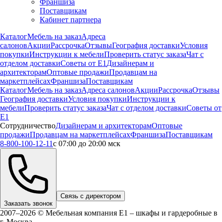
Франшиза
Поставщикам
Кабинет партнера
Каталог
Мебель на заказ
Адреса
салонов
Акции
Рассрочка
Отзывы
География доставки
Условия
покупки
Инструкции к мебели
Проверить статус заказа
Чат с
отделом доставки
Советы от Е1
Дизайнерам и
архитекторам
Оптовые продажи
Продавцам на
маркетплейсах
Франшиза
Поставщикам
Каталог
Мебель на заказ
Адреса салонов
Акции
Рассрочка
Отзывы
География доставки
Условия покупки
Инструкции к
мебели
Проверить статус заказа
Чат с отделом доставки
Советы от
Е1
Сотрудничество
Дизайнерам и архитекторам
Оптовые
продажи
Продавцам на маркетплейсах
Франшиза
Поставщикам
8-800-100-12-11
с 07:00 до 20:00 мск
Связь с директором
Заказать звонок
2007–2026 © Мебельная компания Е1 – шкафы и гардеробные в
г.
Москва