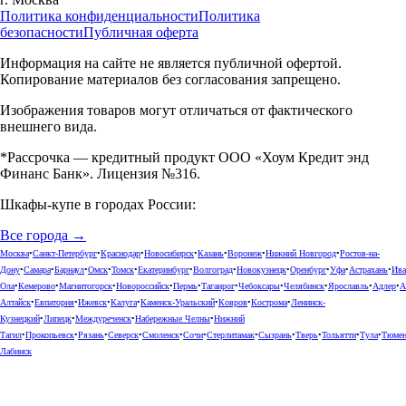
Политика конфиденциальности
Политика
безопасности
Публичная оферта
Информация на сайте не является публичной офертой.
Копирование материалов без согласования запрещено.
Изображения товаров могут отличаться от фактического
внешнего вида.
*Рассрочка — кредитный продукт ООО «Хоум Кредит энд
Финанс Банк». Лицензия №316.
Шкафы-купе в городах России:
Все города →
Москва
•
Санкт-Петербург
•
Краснодар
•
Новосибирск
•
Казань
•
Воронеж
•
Нижний Новгород
•
Ростов-на-
Дону
•
Самара
•
Барнаул
•
Омск
•
Томск
•
Екатеринбург
•
Волгоград
•
Новокузнецк
•
Оренбург
•
Уфа
•
Астрахань
•
Ива
Ола
•
Кемерово
•
Магнитогорск
•
Новороссийск
•
Пермь
•
Таганрог
•
Чебоксары
•
Челябинск
•
Ярославль
•
Адлер
•
А
Алтайск
•
Евпатория
•
Ижевск
•
Калуга
•
Каменск-Уральский
•
Ковров
•
Кострома
•
Ленинск-
Кузнецкий
•
Липецк
•
Междуреченск
•
Набережные Челны
•
Нижний
Тагил
•
Прокопьевск
•
Рязань
•
Северск
•
Смоленск
•
Сочи
•
Стерлитамак
•
Сызрань
•
Тверь
•
Тольятти
•
Тула
•
Тюме
Лабинск