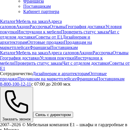
Франшиза
Поставщикам
Кабинет партнера
Каталог
Мебель на заказ
Адреса
салонов
Акции
Рассрочка
Отзывы
География доставки
Условия
покупки
Инструкции к мебели
Проверить статус заказа
Чат с
отделом доставки
Советы от Е1
Дизайнерам и
архитекторам
Оптовые продажи
Продавцам на
маркетплейсах
Франшиза
Поставщикам
Каталог
Мебель на заказ
Адреса салонов
Акции
Рассрочка
Отзывы
География доставки
Условия покупки
Инструкции к
мебели
Проверить статус заказа
Чат с отделом доставки
Советы от
Е1
Сотрудничество
Дизайнерам и архитекторам
Оптовые
продажи
Продавцам на маркетплейсах
Франшиза
Поставщикам
8-800-100-12-11
с 07:00 до 20:00 мск
Связь с директором
Заказать звонок
2007–2026 © Мебельная компания Е1 – шкафы и гардеробные в
г.
Москва