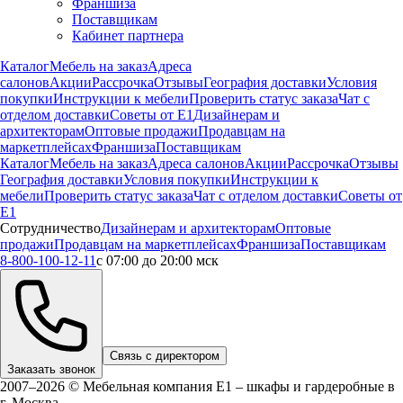
Франшиза
Поставщикам
Кабинет партнера
Каталог
Мебель на заказ
Адреса
салонов
Акции
Рассрочка
Отзывы
География доставки
Условия
покупки
Инструкции к мебели
Проверить статус заказа
Чат с
отделом доставки
Советы от Е1
Дизайнерам и
архитекторам
Оптовые продажи
Продавцам на
маркетплейсах
Франшиза
Поставщикам
Каталог
Мебель на заказ
Адреса салонов
Акции
Рассрочка
Отзывы
География доставки
Условия покупки
Инструкции к
мебели
Проверить статус заказа
Чат с отделом доставки
Советы от
Е1
Сотрудничество
Дизайнерам и архитекторам
Оптовые
продажи
Продавцам на маркетплейсах
Франшиза
Поставщикам
8-800-100-12-11
с 07:00 до 20:00 мск
Связь с директором
Заказать звонок
2007–2026 © Мебельная компания Е1 – шкафы и гардеробные в
г.
Москва