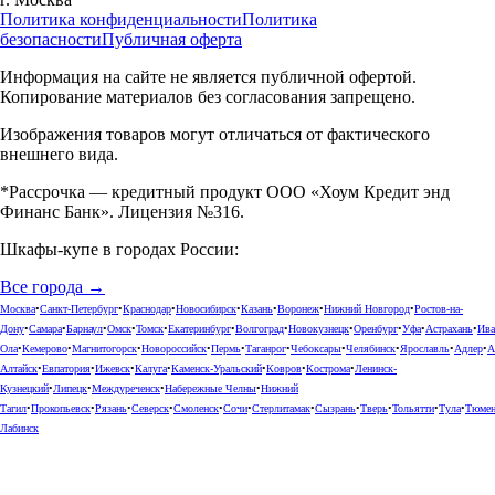
Политика конфиденциальности
Политика
безопасности
Публичная оферта
Информация на сайте не является публичной офертой.
Копирование материалов без согласования запрещено.
Изображения товаров могут отличаться от фактического
внешнего вида.
*Рассрочка — кредитный продукт ООО «Хоум Кредит энд
Финанс Банк». Лицензия №316.
Шкафы-купе в городах России:
Все города →
Москва
•
Санкт-Петербург
•
Краснодар
•
Новосибирск
•
Казань
•
Воронеж
•
Нижний Новгород
•
Ростов-на-
Дону
•
Самара
•
Барнаул
•
Омск
•
Томск
•
Екатеринбург
•
Волгоград
•
Новокузнецк
•
Оренбург
•
Уфа
•
Астрахань
•
Ива
Ола
•
Кемерово
•
Магнитогорск
•
Новороссийск
•
Пермь
•
Таганрог
•
Чебоксары
•
Челябинск
•
Ярославль
•
Адлер
•
А
Алтайск
•
Евпатория
•
Ижевск
•
Калуга
•
Каменск-Уральский
•
Ковров
•
Кострома
•
Ленинск-
Кузнецкий
•
Липецк
•
Междуреченск
•
Набережные Челны
•
Нижний
Тагил
•
Прокопьевск
•
Рязань
•
Северск
•
Смоленск
•
Сочи
•
Стерлитамак
•
Сызрань
•
Тверь
•
Тольятти
•
Тула
•
Тюме
Лабинск