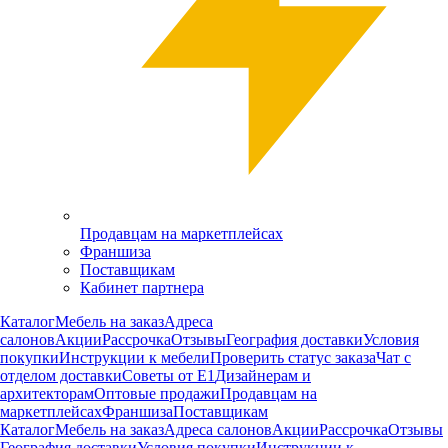
Продавцам на маркетплейсах
Франшиза
Поставщикам
Кабинет партнера
Каталог
Мебель на заказ
Адреса
салонов
Акции
Рассрочка
Отзывы
География доставки
Условия
покупки
Инструкции к мебели
Проверить статус заказа
Чат с
отделом доставки
Советы от Е1
Дизайнерам и
архитекторам
Оптовые продажи
Продавцам на
маркетплейсах
Франшиза
Поставщикам
Каталог
Мебель на заказ
Адреса салонов
Акции
Рассрочка
Отзывы
География доставки
Условия покупки
Инструкции к