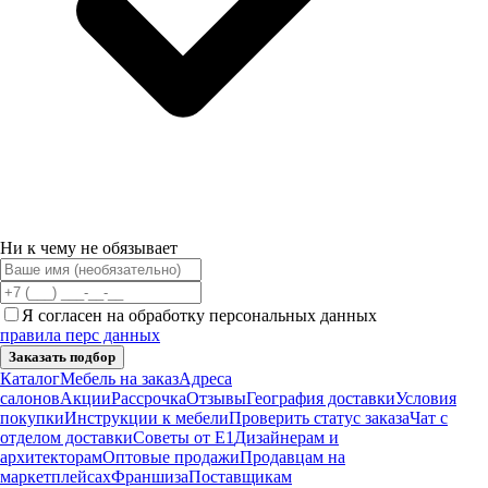
Ни к чему не обязывает
Я согласен на обработку персональных данных
правила перс данных
Заказать подбор
Каталог
Мебель на заказ
Адреса
салонов
Акции
Рассрочка
Отзывы
География доставки
Условия
покупки
Инструкции к мебели
Проверить статус заказа
Чат с
отделом доставки
Советы от Е1
Дизайнерам и
архитекторам
Оптовые продажи
Продавцам на
маркетплейсах
Франшиза
Поставщикам