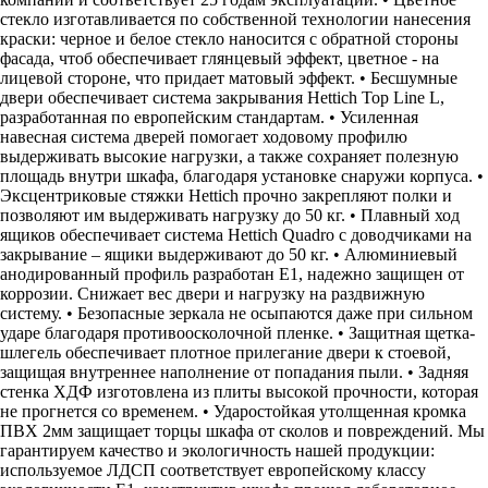
стекло изготавливается по собственной технологии нанесения
краски: черное и белое стекло наносится с обратной стороны
фасада, чтоб обеспечивает глянцевый эффект, цветное - на
лицевой стороне, что придает матовый эффект. • Бесшумные
двери обеспечивает система закрывания Hettich Top Line L,
разработанная по европейским стандартам. • Усиленная
навесная система дверей помогает ходовому профилю
выдерживать высокие нагрузки, а также сохраняет полезную
площадь внутри шкафа, благодаря установке снаружи корпуса. •
Эксцентриковые стяжки Hettich прочно закрепляют полки и
позволяют им выдерживать нагрузку до 50 кг. • Плавный ход
ящиков обеспечивает система Hettich Quadro с доводчиками на
закрывание – ящики выдерживают до 50 кг. • Алюминиевый
анодированный профиль разработан Е1, надежно защищен от
коррозии. Снижает вес двери и нагрузку на раздвижную
систему. • Безопасные зеркала не осыпаются даже при сильном
ударе благодаря противоосколочной пленке. • Защитная щетка-
шлегель обеспечивает плотное прилегание двери к стоевой,
защищая внутреннее наполнение от попадания пыли. • Задняя
стенка ХДФ изготовлена из плиты высокой прочности, которая
не прогнется со временем. • Ударостойкая утолщенная кромка
ПВХ 2мм защищает торцы шкафа от сколов и повреждений. Мы
гарантируем качество и экологичность нашей продукции:
используемое ЛДСП соответствует европейскому классу