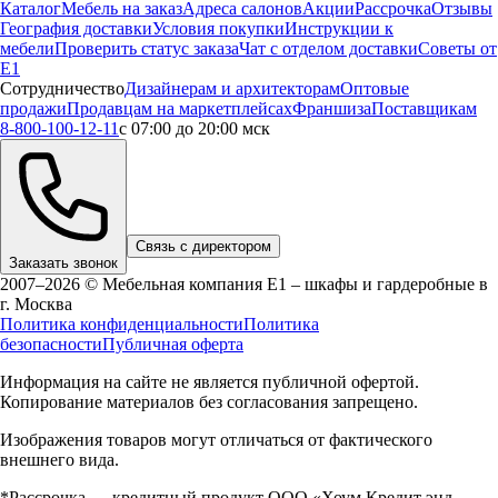
Каталог
Мебель на заказ
Адреса салонов
Акции
Рассрочка
Отзывы
География доставки
Условия покупки
Инструкции к
мебели
Проверить статус заказа
Чат с отделом доставки
Советы от
Е1
Сотрудничество
Дизайнерам и архитекторам
Оптовые
продажи
Продавцам на маркетплейсах
Франшиза
Поставщикам
8-800-100-12-11
с 07:00 до 20:00 мск
Связь с директором
Заказать звонок
2007–2026 © Мебельная компания Е1 – шкафы и гардеробные в
г.
Москва
Политика конфиденциальности
Политика
безопасности
Публичная оферта
Информация на сайте не является публичной офертой.
Копирование материалов без согласования запрещено.
Изображения товаров могут отличаться от фактического
внешнего вида.
*Рассрочка — кредитный продукт ООО «Хоум Кредит энд