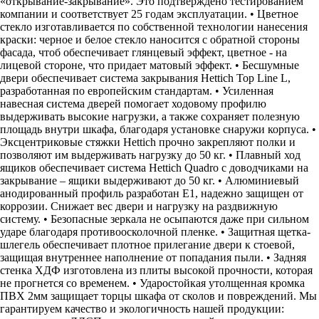
«открывание-закрывание». Это подтверждено тестированием
компании и соответствует 25 годам эксплуатации. • Цветное
стекло изготавливается по собственной технологии нанесения
краски: черное и белое стекло наносится с обратной стороны
фасада, чтоб обеспечивает глянцевый эффект, цветное - на
лицевой стороне, что придает матовый эффект. • Бесшумные
двери обеспечивает система закрывания Hettich Top Line L,
разработанная по европейским стандартам. • Усиленная
навесная система дверей помогает ходовому профилю
выдерживать высокие нагрузки, а также сохраняет полезную
площадь внутри шкафа, благодаря установке снаружи корпуса. •
Эксцентриковые стяжки Hettich прочно закрепляют полки и
позволяют им выдерживать нагрузку до 50 кг. • Плавный ход
ящиков обеспечивает система Hettich Quadro с доводчиками на
закрывание – ящики выдерживают до 50 кг. • Алюминиевый
анодированный профиль разработан Е1, надежно защищен от
коррозии. Снижает вес двери и нагрузку на раздвижную
систему. • Безопасные зеркала не осыпаются даже при сильном
ударе благодаря противоосколочной пленке. • Защитная щетка-
шлегель обеспечивает плотное прилегание двери к стоевой,
защищая внутреннее наполнение от попадания пыли. • Задняя
стенка ХДФ изготовлена из плиты высокой прочности, которая
не прогнется со временем. • Ударостойкая утолщенная кромка
ПВХ 2мм защищает торцы шкафа от сколов и повреждений. Мы
гарантируем качество и экологичность нашей продукции: