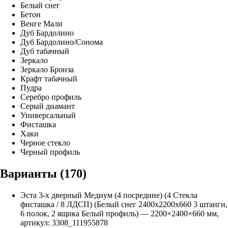
Белый снег
Бетон
Венге Мали
Дуб Бардолино
Дуб Бардолино/Сонома
Дуб табачный
Зеркало
Зеркало Бронза
Крафт табачный
Пудра
Серебро профиль
Серый диамант
Универсальный
Фисташка
Хаки
Черное стекло
Черный профиль
Варианты (
170
)
Эста 3-х дверный Медиум (4 посредине) (4 Стекла
фисташка / 8 ЛДСП) (Белый снег 2400х2200х660 3 штанги,
6 полок, 2 ящика Белый профиль)
—
2200
×
2400
×
660
мм,
артикул:
3308_111955878