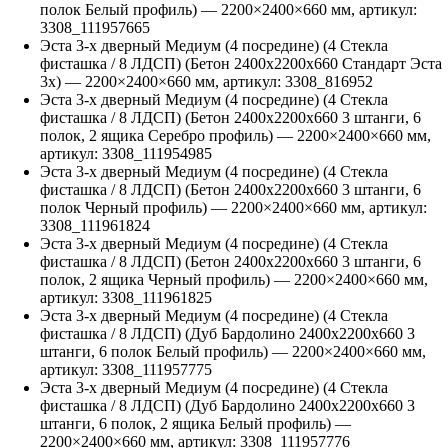
полок Белый профиль)
—
2200
×
2400
×
660
мм, артикул:
3308_111957665
Эста 3-х дверный Медиум (4 посредине) (4 Стекла
фисташка / 8 ЛДСП) (Бетон 2400х2200х660 Стандарт Эста
3х)
—
2200
×
2400
×
660
мм, артикул:
3308_816952
Эста 3-х дверный Медиум (4 посредине) (4 Стекла
фисташка / 8 ЛДСП) (Бетон 2400х2200х660 3 штанги, 6
полок, 2 ящика Серебро профиль)
—
2200
×
2400
×
660
мм,
артикул:
3308_111954985
Эста 3-х дверный Медиум (4 посредине) (4 Стекла
фисташка / 8 ЛДСП) (Бетон 2400х2200х660 3 штанги, 6
полок Черный профиль)
—
2200
×
2400
×
660
мм, артикул:
3308_111961824
Эста 3-х дверный Медиум (4 посредине) (4 Стекла
фисташка / 8 ЛДСП) (Бетон 2400х2200х660 3 штанги, 6
полок, 2 ящика Черный профиль)
—
2200
×
2400
×
660
мм,
артикул:
3308_111961825
Эста 3-х дверный Медиум (4 посредине) (4 Стекла
фисташка / 8 ЛДСП) (Дуб Бардолино 2400х2200х660 3
штанги, 6 полок Белый профиль)
—
2200
×
2400
×
660
мм,
артикул:
3308_111957775
Эста 3-х дверный Медиум (4 посредине) (4 Стекла
фисташка / 8 ЛДСП) (Дуб Бардолино 2400х2200х660 3
штанги, 6 полок, 2 ящика Белый профиль)
—
2200
×
2400
×
660
мм, артикул:
3308_111957776