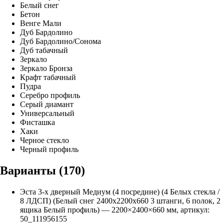
Белый снег
Бетон
Венге Мали
Дуб Бардолино
Дуб Бардолино/Сонома
Дуб табачный
Зеркало
Зеркало Бронза
Крафт табачный
Пудра
Серебро профиль
Серый диамант
Универсальный
Фисташка
Хаки
Черное стекло
Черный профиль
Варианты (
170
)
Эста 3-х дверный Медиум (4 посредине) (4 Белых стекла /
8 ЛДСП) (Белый снег 2400х2200х660 3 штанги, 6 полок, 2
ящика Белый профиль)
—
2200
×
2400
×
660
мм, артикул:
50_111956155