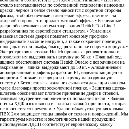
стекло изготавливается по собственной технологии нанесения
краски: черное и белое стекло наносится с обратной стороны
фасада, чтоб обеспечивает глянцевый эффект, цветное - на
лицевой стороне, что придает матовый эффект. • Бесшумные
двери обеспечивает система закрывания Hettich Top Line L,
разработанная по европейским стандартам. • Усиленная
навесная система дверей помогает ходовому профилю
выдерживать высокие нагрузки, а также сохраняет полезную
площадь внутри шкафа, благодаря установке снаружи корпуса. •
Эксцентриковые стяжки Hettich прочно закрепляют полки и
позволяют им выдерживать нагрузку до 50 кг. • Плавный ход
ящиков обеспечивает система Hettich Quadro с доводчиками на
закрывание – ящики выдерживают до 50 кг. • Алюминиевый
анодированный профиль разработан Е1, надежно защищен от
коррозии. Снижает вес двери и нагрузку на раздвижную
систему. • Безопасные зеркала не осыпаются даже при сильном
ударе благодаря противоосколочной пленке. • Защитная щетка-
шлегель обеспечивает плотное прилегание двери к стоевой,
защищая внутреннее наполнение от попадания пыли. • Задняя
стенка ХДФ изготовлена из плиты высокой прочности, которая
не прогнется со временем. • Ударостойкая утолщенная кромка
ПВХ 2мм защищает торцы шкафа от сколов и повреждений. Мы
гарантируем качество и экологичность нашей продукции:
используемое ЛДСП соответствует европейскому классу