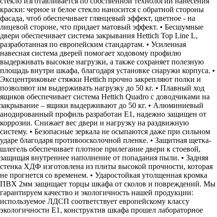
стекло изготавливается по собственной технологии нанесения
краски: черное и белое стекло наносится с обратной стороны
фасада, чтоб обеспечивает глянцевый эффект, цветное - на
лицевой стороне, что придает матовый эффект. • Бесшумные
двери обеспечивает система закрывания Hettich Top Line L,
разработанная по европейским стандартам. • Усиленная
навесная система дверей помогает ходовому профилю
выдерживать высокие нагрузки, а также сохраняет полезную
площадь внутри шкафа, благодаря установке снаружи корпуса. •
Эксцентриковые стяжки Hettich прочно закрепляют полки и
позволяют им выдерживать нагрузку до 50 кг. • Плавный ход
ящиков обеспечивает система Hettich Quadro с доводчиками на
закрывание – ящики выдерживают до 50 кг. • Алюминиевый
анодированный профиль разработан Е1, надежно защищен от
коррозии. Снижает вес двери и нагрузку на раздвижную
систему. • Безопасные зеркала не осыпаются даже при сильном
ударе благодаря противоосколочной пленке. • Защитная щетка-
шлегель обеспечивает плотное прилегание двери к стоевой,
защищая внутреннее наполнение от попадания пыли. • Задняя
стенка ХДФ изготовлена из плиты высокой прочности, которая
не прогнется со временем. • Ударостойкая утолщенная кромка
ПВХ 2мм защищает торцы шкафа от сколов и повреждений. Мы
гарантируем качество и экологичность нашей продукции:
используемое ЛДСП соответствует европейскому классу
экологичности Е1, конструктив шкафа прошел лабораторное