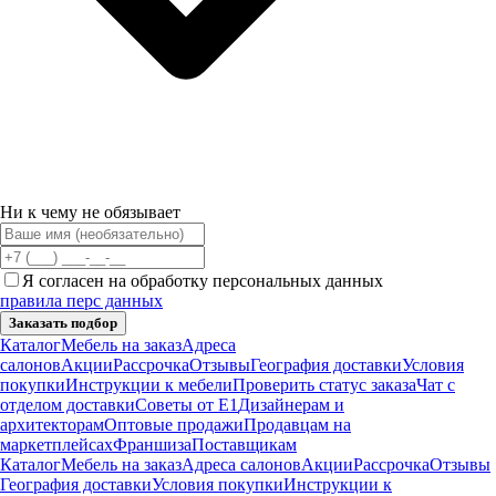
Ни к чему не обязывает
Я согласен на обработку персональных данных
правила перс данных
Заказать подбор
Каталог
Мебель на заказ
Адреса
салонов
Акции
Рассрочка
Отзывы
География доставки
Условия
покупки
Инструкции к мебели
Проверить статус заказа
Чат с
отделом доставки
Советы от Е1
Дизайнерам и
архитекторам
Оптовые продажи
Продавцам на
маркетплейсах
Франшиза
Поставщикам
Каталог
Мебель на заказ
Адреса салонов
Акции
Рассрочка
Отзывы
География доставки
Условия покупки
Инструкции к