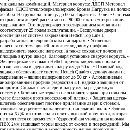
уникальных комбинаций. Материал корпуса: ЛДСП Материал
фасада: ЛДСП/стекло/зеркало/зеркало Бронза Нагрузка на полки:
до 50 кг Нагрузка на штангу: до 60 кг Гарантия: 10 лет • Система
открывания дверей рассчитана на 80 000 тактов «открывание-
закрывание». Это подтверждено тестированием компании и
соответствует 25 годам эксплуатации. • Бесшумные двери
обеспечивает система закрывания Hettich Top Line L,
разработанная по европейским стандартам. • Усиленная
навесная система дверей помогает ходовому профилю
выдерживать высокие нагрузки, а также сохраняет полезную
площадь внутри шкафа, благодаря установке снаружи корпуса. •
Эксцентриковые стяжки Hettich прочно закрепляют полки и
позволяют им выдерживать нагрузку до 50 кг. • Плавный ход
ящиков обеспечивает система Hettich Quadro с доводчиками на
закрывание – ящики выдерживают до 50 кг. • Алюминиевый
анодированный профиль разработан Е1, надежно защищен от
коррозии. Снижает вес двери и нагрузку на раздвижную
систему. • Безопасные зеркала не осыпаются даже при сильном
ударе благодаря противоосколочной пленке. • Защитная щетка-
шлегель обеспечивает плотное прилегание двери к стоевой,
защищая внутреннее наполнение от попадания пыли. • Задняя
стенка ХДФ изготовлена из плиты высокой прочности, которая
не прогнется со временем. • Ударостойкая утолщенная кромка
ПВХ 2мм защищает торцы шкафа от сколов и повреждений. Мы
гарантируем качество и экологичность нашей продукции: