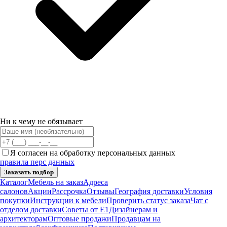
Ни к чему не обязывает
Я согласен на обработку персональных данных
правила перс данных
Заказать подбор
Каталог
Мебель на заказ
Адреса
салонов
Акции
Рассрочка
Отзывы
География доставки
Условия
покупки
Инструкции к мебели
Проверить статус заказа
Чат с
отделом доставки
Советы от Е1
Дизайнерам и
архитекторам
Оптовые продажи
Продавцам на