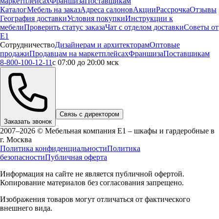
маркетплейсах
Франшиза
Поставщикам
Каталог
Мебель на заказ
Адреса салонов
Акции
Рассрочка
Отзывы
География доставки
Условия покупки
Инструкции к
мебели
Проверить статус заказа
Чат с отделом доставки
Советы от
Е1
Сотрудничество
Дизайнерам и архитекторам
Оптовые
продажи
Продавцам на маркетплейсах
Франшиза
Поставщикам
8-800-100-12-11
с 07:00 до 20:00 мск
Связь с директором
Заказать звонок
2007–2026 © Мебельная компания Е1 – шкафы и гардеробные в
г.
Москва
Политика конфиденциальности
Политика
безопасности
Публичная оферта
Информация на сайте не является публичной офертой.
Копирование материалов без согласования запрещено.
Изображения товаров могут отличаться от фактического
внешнего вида.