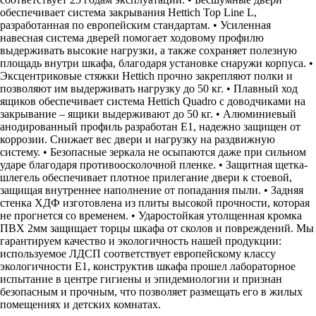
обеспечивает система закрывания Hettich Top Line L,
разработанная по европейским стандартам. • Усиленная
навесная система дверей помогает ходовому профилю
выдерживать высокие нагрузки, а также сохраняет полезную
площадь внутри шкафа, благодаря установке снаружи корпуса. •
Эксцентриковые стяжки Hettich прочно закрепляют полки и
позволяют им выдерживать нагрузку до 50 кг. • Плавный ход
ящиков обеспечивает система Hettich Quadro с доводчиками на
закрывание – ящики выдерживают до 50 кг. • Алюминиевый
анодированный профиль разработан Е1, надежно защищен от
коррозии. Снижает вес двери и нагрузку на раздвижную
систему. • Безопасные зеркала не осыпаются даже при сильном
ударе благодаря противоосколочной пленке. • Защитная щетка-
шлегель обеспечивает плотное прилегание двери к стоевой,
защищая внутреннее наполнение от попадания пыли. • Задняя
стенка ХДФ изготовлена из плиты высокой прочности, которая
не прогнется со временем. • Ударостойкая утолщенная кромка
ПВХ 2мм защищает торцы шкафа от сколов и повреждений. Мы
гарантируем качество и экологичность нашей продукции:
используемое ЛДСП соответствует европейскому классу
экологичности Е1, конструктив шкафа прошел лабораторное
испытание в центре гигиены и эпидемиологии и признан
безопасным и прочным, что позволяет размещать его в жилых
помещениях и детских комнатах.