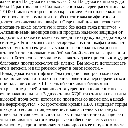
алюминий Нагрузка на полки: до 15 кг Нагрузка на штангу: до
60 кг Гарантия: 5 лет • Роликовая система дверей рассчитана на
170 000 тактов «открывание-закрывание». Это подтверждено
тестированием компании и и обеспечит вам комфортное и
долгое использование шкафа. • Отдельный цоколь позволяет
поставить шкаф вплотную к стене без демонтажа плинтуса. •
Алюминиевый анодированный профиль надежно защищен от
коррозии, а также снижает вес двери и нагрузку на раздвижную
систему. • Универсальная перегородка внутри шкафа позволяет
менять местами секции: вы можете расположить секцию со
штангой или с полками с любой удобной стороны – справа или
слева • Безопасные стекла не осыпаются даже при сильном ударе
благодаря противоосколочной пленке. Вы можете использовать
его в детской, и ваш ребенок будет в безопасности. •
Полкодержатели штифты и "эксцентрик" быстрого монтажа
прочно закрепляют полки и не позволяют им переворачиваться
при надавливании. • Шлегель обеспечивает бесшумное
закрывание дверей и защищает внутреннее наполнение шкафа
от попадания пыли. • Задняя стенка ХДФ изготовлена из плиты
высокой прочности, которая не прогнется со временем, а шкаф
не деформируется. • Ударостойкая кромка ПВХ защищает торцы
шкафа от сколов и повреждений, и ваша стенка в гостиную
подчеркнёт современный стиль. • Стальной стопор для дверей
устанавливается на нижнем рельсе и обеспечивает мягкую
остановку двери и позволяет зафиксировать ее в нужном месте.