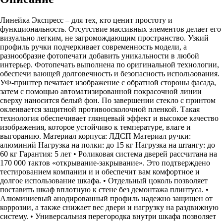
Линейка Экспресс – для тех, кто ценит простоту и
функциональность. Отсутствие массивных элементов делает его
визуально легким, не загромождающим пространство. Узкий
профиль ручки подчеркивает современность модели, а
разнообразие фотопечати добавить уникальности в любой
интерьер. Фотопечать выполнена по оригинальной технологии,
обеспечи вающей долговечность и безопасность использования.
УФ-принтер печатает изображение с обратной стороны фасада,
затем с помощью автоматизированной покрасочной линии
сверху наносится белый фон. По завершении стекло с принтом
оклеивается защитной противоосколочной пленкой. Такая
технология обеспечивает глянцевый эффект и высокое качество
изображения, которое устойчиво к температуре, влаге и
выгоранию. Материал корпуса: ЛДСП Материал ручки:
алюминий Нагрузка на полки: до 15 кг Нагрузка на штангу: до
60 кг Гарантия: 5 лет • Роликовая система дверей рассчитана на
170 000 тактов «открывание-закрывание». Это подтверждено
тестированием компании и и обеспечит вам комфортное и
долгое использование шкафа. • Отдельный цоколь позволяет
поставить шкаф вплотную к стене без демонтажа плинтуса. •
Алюминиевый анодированный профиль надежно защищен от
коррозии, а также снижает вес двери и нагрузку на раздвижную
систему. • Универсальная перегородка внутри шкафа позволяет