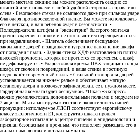
менять местами секции: вы можете расположить секцию со
штангой или с полками с любой удобной стороны – справа или
слева • Безопасные стекла не осыпаются даже при сильном ударе
благодаря противоосколочной пленке. Вы можете использовать
его в детской, и ваш ребенок будет в безопасности. •
Полкодержатели штифты и "эксцентрик" быстрого монтажа
прочно закрепляют полки и не позволяют им переворачиваться
при надавливании. • Шлегель обеспечивает бесшумное
закрывание дверей и защищает внутреннее наполнение шкафа
от попадания пыли. • Задняя стенка ХДФ изготовлена из плиты
высокой прочности, которая не прогнется со временем, а шкаф
не деформируется. • Ударостойкая кромка ПВХ защищает торцы
шкафа от сколов и повреждений, и ваша стенка в гостиную
подчеркнёт современный стиль. • Стальной стопор для дверей
устанавливается на нижнем рельсе и обеспечивает мягкую
остановку двери и позволяет зафиксировать ее в нужном месте.
Гардеробная комната будет бесшумной. *Шкаф «Экспресс»
можно укомплектовать дополнительными полками и модулем из
2 ящиков. Мы гарантируем качество и экологичность нашей
продукции: используемое ЛДСП соответствует европейскому
классу экологичности Е1, конструктив шкафа прошел
лабораторное испытание в центре гигиены и эпидемиологии и
признан безопасным и прочным, что позволяет размещать его в
жилых помещениях и детских комнатах.