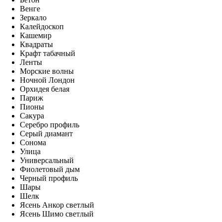
Венге
Зеркало
Калейдоскоп
Кашемир
Квадраты
Крафт табачный
Ленты
Морские волны
Ночной Лондон
Орхидея белая
Париж
Пионы
Сакура
Серебро профиль
Серый диамант
Сонома
Улица
Универсальный
Фиолетовый дым
Черный профиль
Шары
Шелк
Ясень Анкор светлый
Ясень Шимо светлый