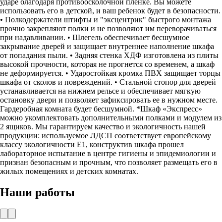
ударе благодаря противоосколочной пленке. Вы можете
использовать его в детской, и ваш ребенок будет в безопасности.
• Полкодержатели штифты и "эксцентрик" быстрого монтажа
прочно закрепляют полки и не позволяют им переворачиваться
при надавливании. • Шлегель обеспечивает бесшумное
закрывание дверей и защищает внутреннее наполнение шкафа
от попадания пыли. • Задняя стенка ХДФ изготовлена из плиты
высокой прочности, которая не прогнется со временем, а шкаф
не деформируется. • Ударостойкая кромка ПВХ защищает торцы
шкафа от сколов и повреждений. • Стальной стопор для дверей
устанавливается на нижнем рельсе и обеспечивает мягкую
остановку двери и позволяет зафиксировать ее в нужном месте.
Гардеробная комната будет бесшумной. *Шкаф «Экспресс»
можно укомплектовать дополнительными полками и модулем из
2 ящиков. Мы гарантируем качество и экологичность нашей
продукции: используемое ЛДСП соответствует европейскому
классу экологичности Е1, конструктив шкафа прошел
лабораторное испытание в центре гигиены и эпидемиологии и
признан безопасным и прочным, что позволяет размещать его в
жилых помещениях и детских комнатах.
Наши работы