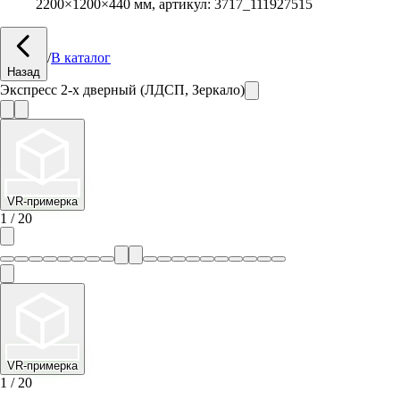
2200
×
1200
×
440
мм, артикул:
3717_111927515
/
В каталог
Назад
Экспресс 2-х дверный (ЛДСП, Зеркало)
VR-примерка
1
/
20
VR-примерка
1
/
20