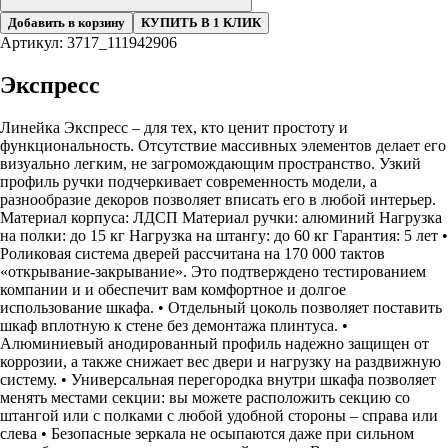
Добавить в корзину
КУПИТЬ В 1 КЛИК
Артикул: 3717_111942906
Экспресс
Линейка Экспресс – для тех, кто ценит простоту и
функциональность. Отсутствие массивных элементов делает его
визуально легким, не загромождающим пространство. Узкий
профиль ручки подчеркивает современность модели, а
разнообразие декоров позволяет вписать его в любой интерьер.
Материал корпуса: ЛДСП Материал ручки: алюминий Нагрузка
на полки: до 15 кг Нагрузка на штангу: до 60 кг Гарантия: 5 лет •
Роликовая система дверей рассчитана на 170 000 тактов
«открывание-закрывание». Это подтверждено тестированием
компании и и обеспечит вам комфортное и долгое
использование шкафа. • Отдельный цоколь позволяет поставить
шкаф вплотную к стене без демонтажа плинтуса. •
Алюминиевый анодированный профиль надежно защищен от
коррозии, а также снижает вес двери и нагрузку на раздвижную
систему. • Универсальная перегородка внутри шкафа позволяет
менять местами секции: вы можете расположить секцию со
штангой или с полками с любой удобной стороны – справа или
слева • Безопасные зеркала не осыпаются даже при сильном