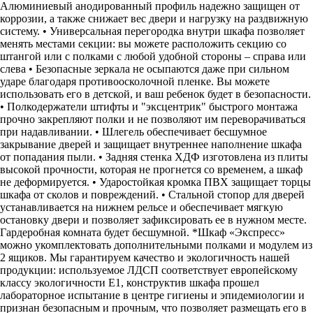
Алюминиевый анодированный профиль надежно защищен от
коррозии, а также снижает вес двери и нагрузку на раздвижную
систему. • Универсальная перегородка внутри шкафа позволяет
менять местами секции: вы можете расположить секцию со
штангой или с полками с любой удобной стороны – справа или
слева • Безопасные зеркала не осыпаются даже при сильном
ударе благодаря противоосколочной пленке. Вы можете
использовать его в детской, и ваш ребенок будет в безопасности.
• Полкодержатели штифты и "эксцентрик" быстрого монтажа
прочно закрепляют полки и не позволяют им переворачиваться
при надавливании. • Шлегель обеспечивает бесшумное
закрывание дверей и защищает внутреннее наполнение шкафа
от попадания пыли. • Задняя стенка ХДФ изготовлена из плиты
высокой прочности, которая не прогнется со временем, а шкаф
не деформируется. • Ударостойкая кромка ПВХ защищает торцы
шкафа от сколов и повреждений. • Стальной стопор для дверей
устанавливается на нижнем рельсе и обеспечивает мягкую
остановку двери и позволяет зафиксировать ее в нужном месте.
Гардеробная комната будет бесшумной. *Шкаф «Экспресс»
можно укомплектовать дополнительными полками и модулем из
2 ящиков. Мы гарантируем качество и экологичность нашей
продукции: используемое ЛДСП соответствует европейскому
классу экологичности Е1, конструктив шкафа прошел
лабораторное испытание в центре гигиены и эпидемиологии и
признан безопасным и прочным, что позволяет размещать его в