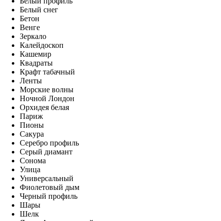
Белый профиль
Белый снег
Бетон
Венге
Зеркало
Калейдоскоп
Кашемир
Квадраты
Крафт табачный
Ленты
Морские волны
Ночной Лондон
Орхидея белая
Париж
Пионы
Сакура
Серебро профиль
Серый диамант
Сонома
Улица
Универсальный
Фиолетовый дым
Черный профиль
Шары
Шелк