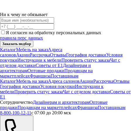
Ни к чему не обязывает
Я согласен на обработку персональных данных
правила перс данных
Заказать подбор
Каталог
Мебель на заказ
Адреса
салонов
Акции
Рассрочка
Отзывы
География доставки
Условия
покупки
Инструкции к мебели
Проверить статус заказа
Чат с
отделом доставки
Советы от Е1
Дизайнерам и
архитекторам
Оптовые продажи
Продавцам на
маркетплейсах
Франшиза
Поставщикам
Каталог
Мебель на заказ
Адреса салонов
Акции
Рассрочка
Отзывы
География доставки
Условия покупки
Инструкции к
мебели
Проверить статус заказа
Чат с отделом доставки
Советы от
Е1
Сотрудничество
Дизайнерам и архитекторам
Оптовые
продажи
Продавцам на маркетплейсах
Франшиза
Поставщикам
8-800-100-12-11
с 07:00 до 20:00 мск