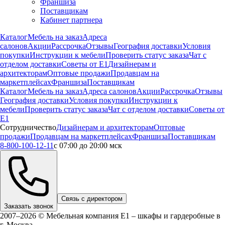
Франшиза
Поставщикам
Кабинет партнера
Каталог
Мебель на заказ
Адреса
салонов
Акции
Рассрочка
Отзывы
География доставки
Условия
покупки
Инструкции к мебели
Проверить статус заказа
Чат с
отделом доставки
Советы от Е1
Дизайнерам и
архитекторам
Оптовые продажи
Продавцам на
маркетплейсах
Франшиза
Поставщикам
Каталог
Мебель на заказ
Адреса салонов
Акции
Рассрочка
Отзывы
География доставки
Условия покупки
Инструкции к
мебели
Проверить статус заказа
Чат с отделом доставки
Советы от
Е1
Сотрудничество
Дизайнерам и архитекторам
Оптовые
продажи
Продавцам на маркетплейсах
Франшиза
Поставщикам
8-800-100-12-11
с 07:00 до 20:00 мск
Связь с директором
Заказать звонок
2007–2026 © Мебельная компания Е1 – шкафы и гардеробные в
г.
Москва