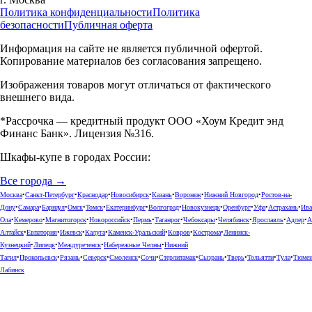
Политика конфиденциальности
Политика
безопасности
Публичная оферта
Информация на сайте не является публичной офертой.
Копирование материалов без согласования запрещено.
Изображения товаров могут отличаться от фактического
внешнего вида.
*Рассрочка — кредитный продукт ООО «Хоум Кредит энд
Финанс Банк». Лицензия №316.
Шкафы-купе в городах России:
Все города →
Москва
•
Санкт-Петербург
•
Краснодар
•
Новосибирск
•
Казань
•
Воронеж
•
Нижний Новгород
•
Ростов-на-
Дону
•
Самара
•
Барнаул
•
Омск
•
Томск
•
Екатеринбург
•
Волгоград
•
Новокузнецк
•
Оренбург
•
Уфа
•
Астрахань
•
Ива
Ола
•
Кемерово
•
Магнитогорск
•
Новороссийск
•
Пермь
•
Таганрог
•
Чебоксары
•
Челябинск
•
Ярославль
•
Адлер
•
А
Алтайск
•
Евпатория
•
Ижевск
•
Калуга
•
Каменск-Уральский
•
Ковров
•
Кострома
•
Ленинск-
Кузнецкий
•
Липецк
•
Междуреченск
•
Набережные Челны
•
Нижний
Тагил
•
Прокопьевск
•
Рязань
•
Северск
•
Смоленск
•
Сочи
•
Стерлитамак
•
Сызрань
•
Тверь
•
Тольятти
•
Тула
•
Тюме
Лабинск