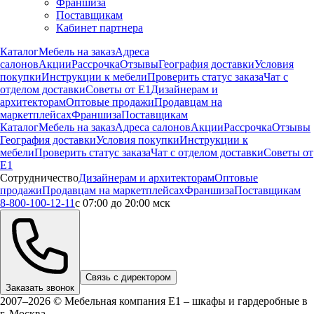
Франшиза
Поставщикам
Кабинет партнера
Каталог
Мебель на заказ
Адреса
салонов
Акции
Рассрочка
Отзывы
География доставки
Условия
покупки
Инструкции к мебели
Проверить статус заказа
Чат с
отделом доставки
Советы от Е1
Дизайнерам и
архитекторам
Оптовые продажи
Продавцам на
маркетплейсах
Франшиза
Поставщикам
Каталог
Мебель на заказ
Адреса салонов
Акции
Рассрочка
Отзывы
География доставки
Условия покупки
Инструкции к
мебели
Проверить статус заказа
Чат с отделом доставки
Советы от
Е1
Сотрудничество
Дизайнерам и архитекторам
Оптовые
продажи
Продавцам на маркетплейсах
Франшиза
Поставщикам
8-800-100-12-11
с 07:00 до 20:00 мск
Связь с директором
Заказать звонок
2007–2026 © Мебельная компания Е1 – шкафы и гардеробные в
г.
Москва