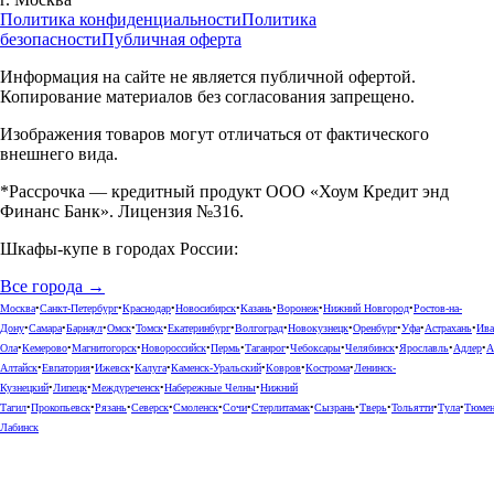
Политика конфиденциальности
Политика
безопасности
Публичная оферта
Информация на сайте не является публичной офертой.
Копирование материалов без согласования запрещено.
Изображения товаров могут отличаться от фактического
внешнего вида.
*Рассрочка — кредитный продукт ООО «Хоум Кредит энд
Финанс Банк». Лицензия №316.
Шкафы-купе в городах России:
Все города →
Москва
•
Санкт-Петербург
•
Краснодар
•
Новосибирск
•
Казань
•
Воронеж
•
Нижний Новгород
•
Ростов-на-
Дону
•
Самара
•
Барнаул
•
Омск
•
Томск
•
Екатеринбург
•
Волгоград
•
Новокузнецк
•
Оренбург
•
Уфа
•
Астрахань
•
Ива
Ола
•
Кемерово
•
Магнитогорск
•
Новороссийск
•
Пермь
•
Таганрог
•
Чебоксары
•
Челябинск
•
Ярославль
•
Адлер
•
А
Алтайск
•
Евпатория
•
Ижевск
•
Калуга
•
Каменск-Уральский
•
Ковров
•
Кострома
•
Ленинск-
Кузнецкий
•
Липецк
•
Междуреченск
•
Набережные Челны
•
Нижний
Тагил
•
Прокопьевск
•
Рязань
•
Северск
•
Смоленск
•
Сочи
•
Стерлитамак
•
Сызрань
•
Тверь
•
Тольятти
•
Тула
•
Тюме
Лабинск