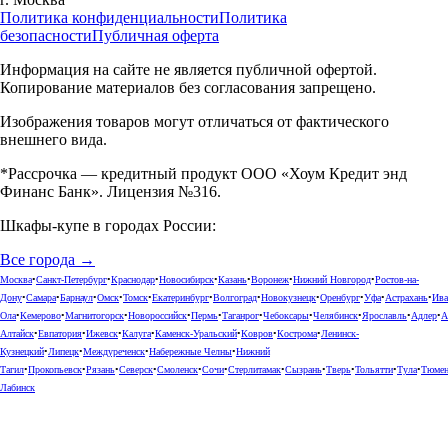
Политика конфиденциальности
Политика
безопасности
Публичная оферта
Информация на сайте не является публичной офертой.
Копирование материалов без согласования запрещено.
Изображения товаров могут отличаться от фактического
внешнего вида.
*Рассрочка — кредитный продукт ООО «Хоум Кредит энд
Финанс Банк». Лицензия №316.
Шкафы-купе в городах России:
Все города →
Москва
•
Санкт-Петербург
•
Краснодар
•
Новосибирск
•
Казань
•
Воронеж
•
Нижний Новгород
•
Ростов-на-
Дону
•
Самара
•
Барнаул
•
Омск
•
Томск
•
Екатеринбург
•
Волгоград
•
Новокузнецк
•
Оренбург
•
Уфа
•
Астрахань
•
Ива
Ола
•
Кемерово
•
Магнитогорск
•
Новороссийск
•
Пермь
•
Таганрог
•
Чебоксары
•
Челябинск
•
Ярославль
•
Адлер
•
А
Алтайск
•
Евпатория
•
Ижевск
•
Калуга
•
Каменск-Уральский
•
Ковров
•
Кострома
•
Ленинск-
Кузнецкий
•
Липецк
•
Междуреченск
•
Набережные Челны
•
Нижний
Тагил
•
Прокопьевск
•
Рязань
•
Северск
•
Смоленск
•
Сочи
•
Стерлитамак
•
Сызрань
•
Тверь
•
Тольятти
•
Тула
•
Тюме
Лабинск