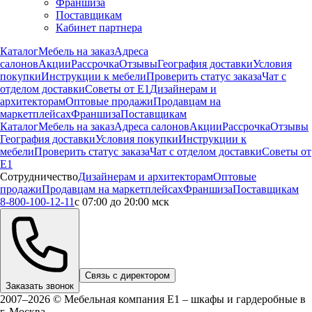
Франшиза
Поставщикам
Кабинет партнера
Каталог
Мебель на заказ
Адреса
салонов
Акции
Рассрочка
Отзывы
География доставки
Условия
покупки
Инструкции к мебели
Проверить статус заказа
Чат с
отделом доставки
Советы от Е1
Дизайнерам и
архитекторам
Оптовые продажи
Продавцам на
маркетплейсах
Франшиза
Поставщикам
Каталог
Мебель на заказ
Адреса салонов
Акции
Рассрочка
Отзывы
География доставки
Условия покупки
Инструкции к
мебели
Проверить статус заказа
Чат с отделом доставки
Советы от
Е1
Сотрудничество
Дизайнерам и архитекторам
Оптовые
продажи
Продавцам на маркетплейсах
Франшиза
Поставщикам
8-800-100-12-11
с 07:00 до 20:00 мск
Связь с директором
Заказать звонок
2007–2026 © Мебельная компания Е1 – шкафы и гардеробные в
г.
Москва