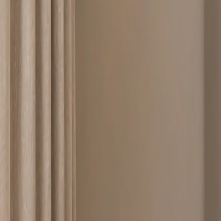
8-800-100-12-11
...
сменить