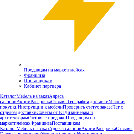
Продавцам на маркетплейсах
Франшиза
Поставщикам
Кабинет партнера
Каталог
Мебель на заказ
Адреса
салонов
Акции
Рассрочка
Отзывы
География доставки
Условия
покупки
Инструкции к мебели
Проверить статус заказа
Чат с
отделом доставки
Советы от Е1
Дизайнерам и
архитекторам
Оптовые продажи
Продавцам на
маркетплейсах
Франшиза
Поставщикам
Каталог
Мебель на заказ
Адреса салонов
Акции
Рассрочка
Отзывы
География доставки
Условия покупки
Инструкции к