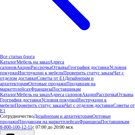
Все статьи блога
Каталог
Мебель на заказ
Адреса
салонов
Акции
Рассрочка
Отзывы
География доставки
Условия
покупки
Инструкции к мебели
Проверить статус заказа
Чат с
отделом доставки
Советы от Е1
Дизайнерам и
архитекторам
Оптовые продажи
Продавцам на
маркетплейсах
Франшиза
Поставщикам
Каталог
Мебель на заказ
Адреса салонов
Акции
Рассрочка
Отзывы
География доставки
Условия покупки
Инструкции к
мебели
Проверить статус заказа
Чат с отделом доставки
Советы от
Е1
Сотрудничество
Дизайнерам и архитекторам
Оптовые
продажи
Продавцам на маркетплейсах
Франшиза
Поставщикам
8-800-100-12-11
с 07:00 до 20:00 мск