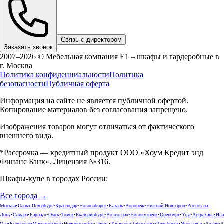
Связь с директором
Заказать звонок
2007–2026 © Мебельная компания Е1 – шкафы и гардеробные в
г.
Москва
Политика конфиденциальности
Политика
безопасности
Публичная оферта
Информация на сайте не является публичной офертой.
Копирование материалов без согласования запрещено.
Изображения товаров могут отличаться от фактического
внешнего вида.
*Рассрочка — кредитный продукт ООО «Хоум Кредит энд
Финанс Банк». Лицензия №316.
Шкафы-купе в городах России:
Все города →
Москва
•
Санкт-Петербург
•
Краснодар
•
Новосибирск
•
Казань
•
Воронеж
•
Нижний Новгород
•
Ростов-на-
Дону
•
Самара
•
Барнаул
•
Омск
•
Томск
•
Екатеринбург
•
Волгоград
•
Новокузнецк
•
Оренбург
•
Уфа
•
Астрахань
•
Ива
Ола
•
Кемерово
•
Магнитогорск
•
Новороссийск
•
Пермь
•
Таганрог
•
Чебоксары
•
Челябинск
•
Ярославль
•
Адлер
•
А