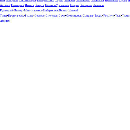
Алтайск
•
Евпатория
•
Ижевск
•
Калуга
•
Каменск-Уральский
•
Ковров
•
Кострома
•
Ленинск-
Кузнецкий
•
Липецк
•
Междуреченск
•
Набережные Челны
•
Нижний
Тагил
•
Прокопьевск
•
Рязань
•
Северск
•
Смоленск
•
Сочи
•
Стерлитамак
•
Сызрань
•
Тверь
•
Тольятти
•
Тула
•
Тюме
Лабинск