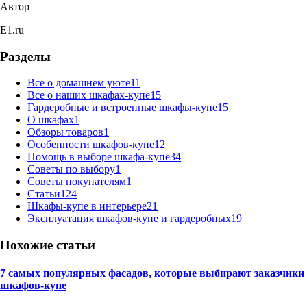
Автор
E1.ru
Разделы
Все о домашнем уюте
11
Все о наших шкафах-купе
15
Гардеробные и встроенные шкафы-купе
15
О шкафах
1
Обзоры товаров
1
Особенности шкафов-купе
12
Помощь в выборе шкафа-купе
34
Советы по выбору
1
Советы покупателям
1
Статьи
124
Шкафы-купе в интерьере
21
Эксплуатация шкафов-купе и гардеробных
19
Похожие статьи
7 самых популярных фасадов, которые выбирают заказчики
шкафов-купе