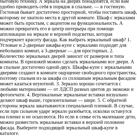
бытовую технику. А зеркала на дверях понадобятся, если вам
удобно приводить себя в порядок в спальне. — в гостиную.
Гостиная бывает достаточно просторной, чтобы поставить шкаф,
которому не хватило места в другой комнате. Шкаф с зеркалами
может быть простым, с акцентом на функциональность. А
можно превратить его в центр интерьера при помощи
аппликации на зеркале и верхней подсветки, которая
подчеркнет красоту фасада. Как выбрать зеркальный шкаф? 1.
Угловые и 2-дверные шкафы-купе с зеркалами подходят для
небольших комнат, а 3-дверные — для просторных. 2.
Количество зеркальных дверей зависит от размеров и типа
комнаты. В прихожей можно сделать зеркальными все двери. А
в спальне достаточно одной-двух. Шкафы-купе с зеркальными
дверями создают в комнате ощущение свободного пространства,
поэтому спальня из-за шкафа со сплошным зеркальным фасадом
может казаться неуютной. 3. Зеркало хорошо сочетается с
любыми материалами — от ЛДСП разных цветов до экокожи и
фотопечати. 4. Вертикальные зеркальные вставки визуально
делают шкаф выше, горизонтальные — шире. 5. С обратной
стороны зеркала закатываются специальной пленкой. В случае,
если при сильном ударе зеркало разобьется, осколки останутся
на пленке и не осыплются. Но если в семье есть маленькие дети,
можно разместить зеркальные вставки в верхней половине
фасада. Выберите подходящий зеркальный шкаф-купе в
каталоге.