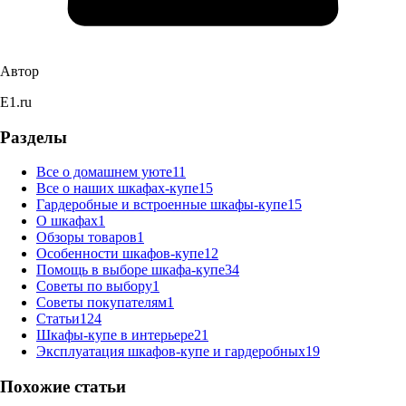
Автор
E1.ru
Разделы
Все о домашнем уюте
11
Все о наших шкафах-купе
15
Гардеробные и встроенные шкафы-купе
15
О шкафах
1
Обзоры товаров
1
Особенности шкафов-купе
12
Помощь в выборе шкафа-купе
34
Советы по выбору
1
Советы покупателям
1
Статьи
124
Шкафы-купе в интерьере
21
Эксплуатация шкафов-купе и гардеробных
19
Похожие статьи