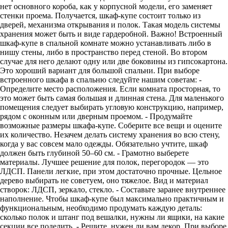
нет основного короба, как у корпусной модели, его заменяет
стенки проема. Получается, шкаф-купе состоит только из
дверей, механизма открывания и полок. Такая модель системы
хранения может быть и виде гардеробной. Важно! Встроенный
шкаф-купе в спальной комнате можно устанавливать либо в
нишу стены, либо в пространство перед стеной. Во втором
случае для него делают одну или две боковины из гипсокартона.
Это хороший вариант для большой спальни. При выборе
встроенного шкафа в спальню следуйте нашим советам: -
Определите место расположения. Если комната просторная, то
это может быть самая большая и длинная стена. Для маленького
помещения следует выбирать угловую конструкцию, например,
рядом с оконным или дверным проемом. - Продумайте
возможные размеры шкафа-купе. Соберите все вещи и оцените
их количество. Незачем делать систему хранения во всю стену,
когда у вас совсем мало одежды. Обязательно учтите, шкаф
должен быть глубиной 50–60 см. - Грамотно выберете
материалы. Лучшее решение для полок, перегородок — это
ЛДСП. Панели легкие, при этом достаточно прочные. Цельное
дерево выбирать не советуем, оно тяжелое. Вид и материал
створок: ЛДСП, зеркало, стекло. - Составьте заранее внутреннее
наполнение. Чтобы шкаф-купе был максимально практичным и
функциональным, необходимо продумать каждую деталь:
сколько полок и штанг под вешалки, нужны ли ящики, на какие
секции все поделить. - Решите, нужен ли вам декор. При выборе