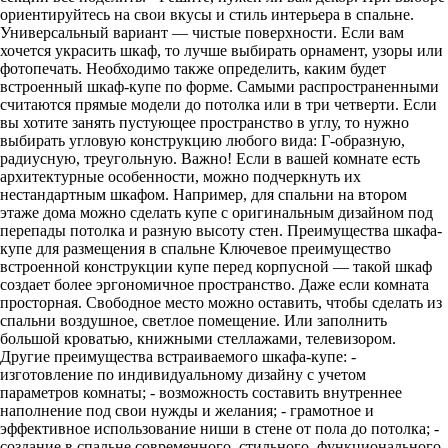
ориентируйтесь на свои вкусы и стиль интерьера в спальне.
Универсальный вариант — чистые поверхности. Если вам
хочется украсить шкаф, то лучше выбирать орнамент, узоры или
фотопечать. Необходимо также определить, каким будет
встроенный шкаф-купе по форме. Самыми распространенными
считаются прямые модели до потолка или в три четверти. Если
вы хотите занять пустующее пространство в углу, то нужно
выбирать угловую конструкцию любого вида: Г-образную,
радиусную, треугольную. Важно! Если в вашей комнате есть
архитектурные особенности, можно подчеркнуть их
нестандартным шкафом. Например, для спальни на втором
этаже дома можно сделать купе с оригинальным дизайном под
перепады потолка и разную высоту стен. Преимущества шкафа-
купе для размещения в спальне Ключевое преимущество
встроенной конструкции купе перед корпусной — такой шкаф
создает более эргономичное пространство. Даже если комната
просторная. Свободное место можно оставить, чтобы сделать из
спальни воздушное, светлое помещение. Или заполнить
большой кроватью, книжными стеллажами, телевизором.
Другие преимущества встраиваемого шкафа-купе: -
изготовление по индивидуальному дизайну с учетом
параметров комнаты; - возможность составить внутреннее
наполнение под свои нужды и желания; - грамотное и
эффективное использование ниши в стене от пола до потолка; -
создание в спальне современного, стильного, функционального