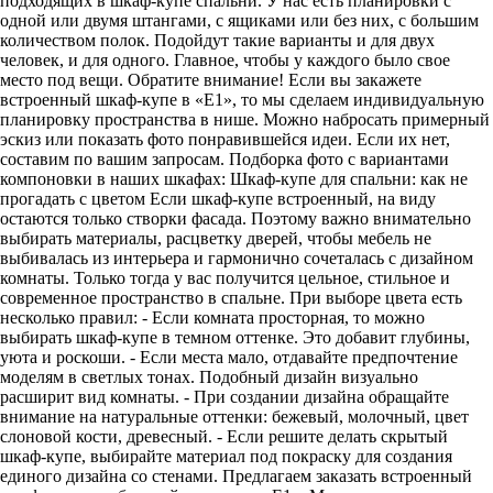
подходящих в шкаф-купе спальни. У нас есть планировки с
одной или двумя штангами, с ящиками или без них, с большим
количеством полок. Подойдут такие варианты и для двух
человек, и для одного. Главное, чтобы у каждого было свое
место под вещи. Обратите внимание! Если вы закажете
встроенный шкаф-купе в «E1», то мы сделаем индивидуальную
планировку пространства в нише. Можно набросать примерный
эскиз или показать фото понравившейся идеи. Если их нет,
составим по вашим запросам. Подборка фото с вариантами
компоновки в наших шкафах: Шкаф-купе для спальни: как не
прогадать с цветом Если шкаф-купе встроенный, на виду
остаются только створки фасада. Поэтому важно внимательно
выбирать материалы, расцветку дверей, чтобы мебель не
выбивалась из интерьера и гармонично сочеталась с дизайном
комнаты. Только тогда у вас получится цельное, стильное и
современное пространство в спальне. При выборе цвета есть
несколько правил: - Если комната просторная, то можно
выбирать шкаф-купе в темном оттенке. Это добавит глубины,
уюта и роскоши. - Если места мало, отдавайте предпочтение
моделям в светлых тонах. Подобный дизайн визуально
расширит вид комнаты. - При создании дизайна обращайте
внимание на натуральные оттенки: бежевый, молочный, цвет
слоновой кости, древесный. - Если решите делать скрытый
шкаф-купе, выбирайте материал под покраску для создания
единого дизайна со стенами. Предлагаем заказать встроенный