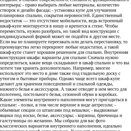
интерьера; - право выбирать любые материалы, количество
створок и дизайн фасада; - установка купе для улучшения
планировки спальни, сокрытия неровностей. Единственный
недостаток — это отсутствие мобильности, ведь встроенный
шкаф-купе монтируется в нишу и крепится к стене. Чтобы
переместить, нужно разобрать, но такой вид конструкции с
индивидуальной формой может не подойти в другом месте.
Если вы не планируете переезжать или делать перестановку, то
преимущества легко перекроют любые недостатки, а такой
шкаф-купе станет хорошим решением для спальни. Внутренняя
конструкция шкафа: варианты для спальни Сначала нужно
определиться, какие вещи складывают в шкаф спальни и что вы
хотите там хранить дополнительно. Например, многие
используют это место в доме также под гладильную доску с
утюгом и бытовые приборы. Однако чаще всего шкаф-купе
делают для хранения повседневной и спальной одежды,
нижнего белья и аксессуаров. А также отводят в нем место для
полотенец, постельного белья, сезонной обуви в коробках.
Какие элементы внутреннего наполнения могут пригодиться в
спальне: - полки, в том числе верхние в виде антресоли; -
объемные секции со штангами под вешалки; - выдвижные
ящики под носки, белье, аксессуары; - корзины, брючницы и
галстучницы по желанию. Мы собрали для вас фото
классических вариантов внутреннего наполнения, идеально