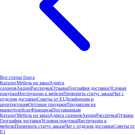
Все статьи блога
Каталог
Мебель на заказ
Адреса
салонов
Акции
Рассрочка
Отзывы
География доставки
Условия
покупки
Инструкции к мебели
Проверить статус заказа
Чат с
отделом доставки
Советы от Е1
Дизайнерам и
архитекторам
Оптовые продажи
Продавцам на
маркетплейсах
Франшиза
Поставщикам
Каталог
Мебель на заказ
Адреса салонов
Акции
Рассрочка
Отзывы
География доставки
Условия покупки
Инструкции к
мебели
Проверить статус заказа
Чат с отделом доставки
Советы от
Е1