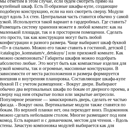
мы отметим в этом случае, если будем смотреть прямо на
купейный шкаф. Есть П-образные шкафы-купе, создающие
подобную конструкцию, если на них смотреть сверху. Модули
идут вдоль 3-х стен. Центральная часть ставится обычно у самой
узкой. Используется такой вариант в гардеробных. Где ставить?
Размещать систему хранения можете в любой комнате: как на
маленькой площади, так и в просторном помещении. Сделать
это просто, так как конструкции могут быть любой
конфигурации и разного размера. Чаще выбирают шкаф буквой
«П» в спальню. Можно его также ставить в гостиной, детской [
/catalog/po_komnatam/v_detskuyu/ ] или прихожей комнате. Как
можно скомпоновать? Габариты шкафов можно подобрать
абсолютно любые. Это могут быть как компактные изделия для
узкой комнаты, так и огромные, массивные конструкции. В
зависимости от места расположения и размера формируется
внешняя и внутренняя планировка. Составляющие шкафа-купе
буквой П с учетом размещения: - Вокруг двери. Выбирают
обычно два вертикальных шкафа по бокам от дверного проема, а
сверху над ним открытые полки или закрытые антресоли.
Популярное решение — замаскировать дверь, сделать ее частью
фасада. - Вокруг окна. Вертикальные модули также ставятся по
бокам. Но верхней планки нет, она переходит вниз. Подоконник
можно сделать небольшим столом. Многие размещают под ним
комод. Есть вариант и с диванчиком, местом для чтения. - Вдоль
стены. Зачастую компоновка модулей выбирается как для