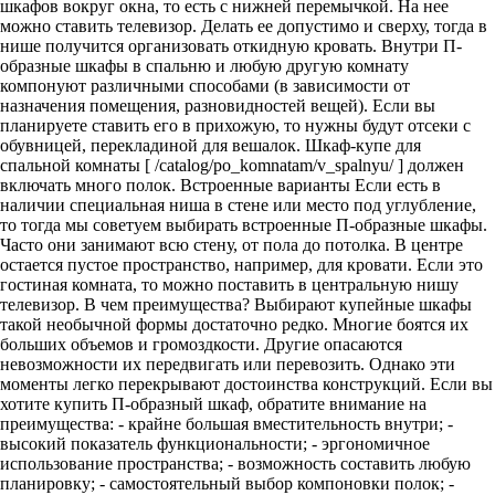
шкафов вокруг окна, то есть с нижней перемычкой. На нее
можно ставить телевизор. Делать ее допустимо и сверху, тогда в
нише получится организовать откидную кровать. Внутри П-
образные шкафы в спальню и любую другую комнату
компонуют различными способами (в зависимости от
назначения помещения, разновидностей вещей). Если вы
планируете ставить его в прихожую, то нужны будут отсеки с
обувницей, перекладиной для вешалок. Шкаф-купе для
спальной комнаты [ /catalog/po_komnatam/v_spalnyu/ ] должен
включать много полок. Встроенные варианты Если есть в
наличии специальная ниша в стене или место под углубление,
то тогда мы советуем выбирать встроенные П-образные шкафы.
Часто они занимают всю стену, от пола до потолка. В центре
остается пустое пространство, например, для кровати. Если это
гостиная комната, то можно поставить в центральную нишу
телевизор. В чем преимущества? Выбирают купейные шкафы
такой необычной формы достаточно редко. Многие боятся их
больших объемов и громоздкости. Другие опасаются
невозможности их передвигать или перевозить. Однако эти
моменты легко перекрывают достоинства конструкций. Если вы
хотите купить П-образный шкаф, обратите внимание на
преимущества: - крайне большая вместительность внутри; -
высокий показатель функциональности; - эргономичное
использование пространства; - возможность составить любую
планировку; - самостоятельный выбор компоновки полок; -