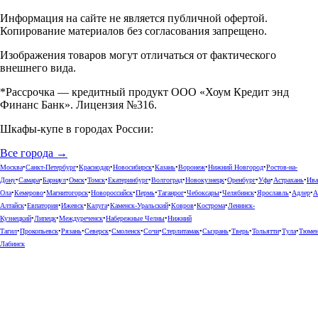
Информация на сайте не является публичной офертой.
Копирование материалов без согласования запрещено.
Изображения товаров могут отличаться от фактического
внешнего вида.
*Рассрочка — кредитный продукт ООО «Хоум Кредит энд
Финанс Банк». Лицензия №316.
Шкафы-купе в городах России:
Все города →
Москва
•
Санкт-Петербург
•
Краснодар
•
Новосибирск
•
Казань
•
Воронеж
•
Нижний Новгород
•
Ростов-на-
Дону
•
Самара
•
Барнаул
•
Омск
•
Томск
•
Екатеринбург
•
Волгоград
•
Новокузнецк
•
Оренбург
•
Уфа
•
Астрахань
•
Ива
Ола
•
Кемерово
•
Магнитогорск
•
Новороссийск
•
Пермь
•
Таганрог
•
Чебоксары
•
Челябинск
•
Ярославль
•
Адлер
•
А
Алтайск
•
Евпатория
•
Ижевск
•
Калуга
•
Каменск-Уральский
•
Ковров
•
Кострома
•
Ленинск-
Кузнецкий
•
Липецк
•
Междуреченск
•
Набережные Челны
•
Нижний
Тагил
•
Прокопьевск
•
Рязань
•
Северск
•
Смоленск
•
Сочи
•
Стерлитамак
•
Сызрань
•
Тверь
•
Тольятти
•
Тула
•
Тюме
Лабинск