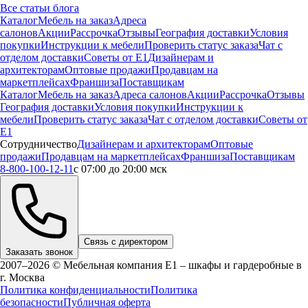
Все статьи блога
Каталог
Мебель на заказ
Адреса
салонов
Акции
Рассрочка
Отзывы
География доставки
Условия
покупки
Инструкции к мебели
Проверить статус заказа
Чат с
отделом доставки
Советы от Е1
Дизайнерам и
архитекторам
Оптовые продажи
Продавцам на
маркетплейсах
Франшиза
Поставщикам
Каталог
Мебель на заказ
Адреса салонов
Акции
Рассрочка
Отзывы
География доставки
Условия покупки
Инструкции к
мебели
Проверить статус заказа
Чат с отделом доставки
Советы от
Е1
Сотрудничество
Дизайнерам и архитекторам
Оптовые
продажи
Продавцам на маркетплейсах
Франшиза
Поставщикам
8-800-100-12-11
с 07:00 до 20:00 мск
Связь с директором
Заказать звонок
2007–2026 © Мебельная компания Е1 – шкафы и гардеробные в
г.
Москва
Политика конфиденциальности
Политика
безопасности
Публичная оферта