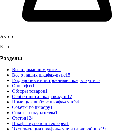
Автор
E1.ru
Разделы
Все о домашнем уюте
11
Все о наших шкафах-купе
15
Гардеробные и встроенные шкафы-купе
15
О шкафах
1
Обзоры товаров
1
Особенности шкафов-купе
12
Помощь в выборе шкафа-купе
34
Советы по выбору
1
Советы покупателям
1
Статьи
124
Шкафы-купе в интерьере
21
Эксплуатация шкафов-купе и гардеробных
19