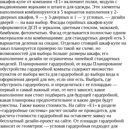
шкафов-купе от компании «Е1» включают полки, модули с
выдвижными ящиками и штанги для одежды. Эти элементы
наполнения комбинируются в 5 вариантов наполнения у 2-
дверных шкафов, 9 — у 3-дверных и 1 — у угловых. — дизайн
дверей — на ваш выбор. Фасады серийных шкафов-купе
оформляются ДСП и зеркалом, цветным стеклом, экокожей,
бамбуком, фотопечатью. Фасад отделывается полностью одним
материалом или комбинациями: для стандартных дверей есть 5
вариантов деления на секции. Отдельно стоящий шкаф-купе на
заказ планируется примерно по такой же схеме, но
возможностей для выбора больше: размеры шкафа, его
наполнение и дизайн не ограничены линейкой стандартных
моделей. Планирование гардеробной, ее виды Планирование
обустройства гардеробной комнаты содержит множество
пунктов от выбора места для гардеробной до выбора вида и
оформления дверей для нее, если они есть. Выбрать, где
обустроить гардеробную, и определиться с ее площадью —
первый и самый важный этап, от него зависит, какое
наполнение вам стоит подбирать для будущей гардеробной,
какая планировка предпочтительнее и какие двери будут
уместны. Также важна стоимость. На сайте «Е1» в разделе
«гардеробные системы» расчет онлайн не проводится, для
расчета стоимости гардеробной вы оставляете заявку на
бесплатный дизайн-проект на сайте. От площади гардеробной
зависит ее геометрия: — угловая гардеробная подходит для