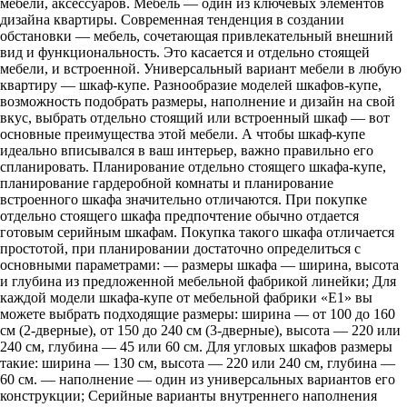
мебели, аксессуаров. Мебель — один из ключевых элементов
дизайна квартиры. Современная тенденция в создании
обстановки — мебель, сочетающая привлекательный внешний
вид и функциональность. Это касается и отдельно стоящей
мебели, и встроенной. Универсальный вариант мебели в любую
квартиру — шкаф-купе. Разнообразие моделей шкафов-купе,
возможность подобрать размеры, наполнение и дизайн на свой
вкус, выбрать отдельно стоящий или встроенный шкаф — вот
основные преимущества этой мебели. А чтобы шкаф-купе
идеально вписывался в ваш интерьер, важно правильно его
спланировать. Планирование отдельно стоящего шкафа-купе,
планирование гардеробной комнаты и планирование
встроенного шкафа значительно отличаются. При покупке
отдельно стоящего шкафа предпочтение обычно отдается
готовым серийным шкафам. Покупка такого шкафа отличается
простотой, при планировании достаточно определиться с
основными параметрами: — размеры шкафа — ширина, высота
и глубина из предложенной мебельной фабрикой линейки; Для
каждой модели шкафа-купе от мебельной фабрики «Е1» вы
можете выбрать подходящие размеры: ширина — от 100 до 160
см (2-дверные), от 150 до 240 см (3-дверные), высота — 220 или
240 см, глубина — 45 или 60 см. Для угловых шкафов размеры
такие: ширина — 130 см, высота — 220 или 240 см, глубина —
60 см. — наполнение — один из универсальных вариантов его
конструкции; Серийные варианты внутреннего наполнения