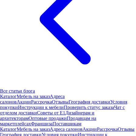
Все статьи блога
Каталог
Мебель на заказ
Адреса
салонов
Акции
Рассрочка
Отзывы
География доставки
Условия
покупки
Инструкции к мебели
Проверить статус заказа
Чат с
отделом доставки
Советы от Е1
Дизайнерам и
архитекторам
Оптовые продажи
Продавцам на
маркетплейсах
Франшиза
Поставщикам
Каталог
Мебель на заказ
Адреса салонов
Акции
Рассрочка
Отзывы
География доставки
Условия покупки
Инструкции к