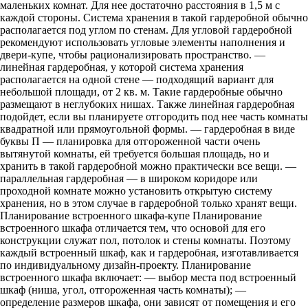
маленьких комнат. Для нее достаточно расстояния в 1,5 м с
каждой стороны. Система хранения в такой гардеробной обычно
располагается под углом по стенам. Для угловой гардеробной
рекомендуют использовать угловые элементы наполнения и
двери-купе, чтобы рационализировать пространство. —
линейная гардеробная, у которой система хранения
располагается на одной стене — подходящий вариант для
небольшой площади, от 2 кв. м. Такие гардеробные обычно
размещают в неглубоких нишах. Также линейная гардеробная
подойдет, если вы планируете отгородить под нее часть комнаты
квадратной или прямоугольной формы. — гардеробная в виде
буквы П — планировка для отгороженной части очень
вытянутой комнаты, ей требуется большая площадь, но и
хранить в такой гардеробной можно практически все вещи. —
параллельная гардеробная — в широком коридоре или
проходной комнате можно установить открытую систему
хранения, но в этом случае в гардеробной только хранят вещи.
Планирование встроенного шкафа-купе Планирование
встроенного шкафа отличается тем, что основой для его
конструкции служат пол, потолок и стены комнаты. Поэтому
каждый встроенный шкаф, как и гардеробная, изготавливается
по индивидуальному дизайн-проекту. Планирование
встроенного шкафа включает: — выбор места под встроенный
шкаф (ниша, угол, отгороженная часть комнаты); —
определение размеров шкафа, они зависят от помещения и его